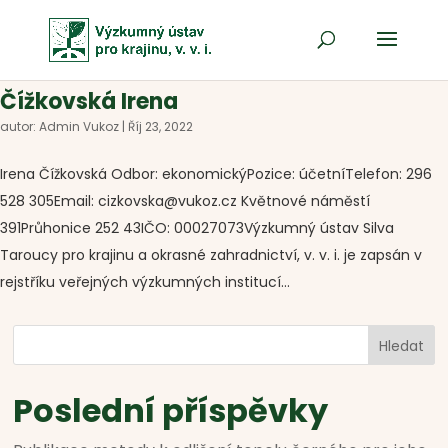
Čížkovská Irena
autor:
Admin Vukoz
|
Říj 23, 2022
Irena Čížkovská Odbor: ekonomickýPozice: účetníTelefon: 296
528 305Email: cizkovska@vukoz.cz Květnové náměstí
391Průhonice 252 43IČO: 00027073Výzkumný ústav Silva
Taroucy pro krajinu a okrasné zahradnictví, v. v. i. je zapsán v
rejstříku veřejných výzkumných institucí...
Hledat
Poslední příspěvky