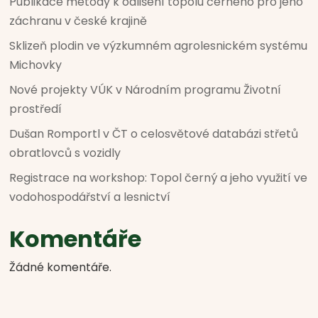
Publikace metody k odlišení topolu černého pro jeho
záchranu v české krajině
Sklizeň plodin ve výzkumném agrolesnickém systému
Michovky
Nové projekty VÚK v Národním programu Životní
prostředí
Dušan Romportl v ČT o celosvětové databázi střetů
obratlovců s vozidly
Registrace na workshop: Topol černý a jeho využití ve
vodohospodářství a lesnictví
Komentáře
Žádné komentáře.