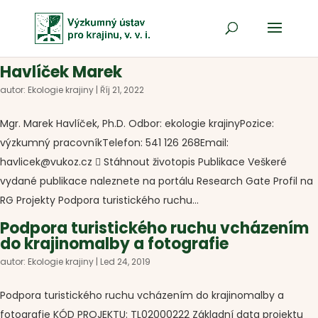
Havlíček Marek
autor:
Ekologie krajiny
|
Říj 21, 2022
Mgr. Marek Havlíček, Ph.D. Odbor: ekologie krajinyPozice:
výzkumný pracovníkTelefon: 541 126 268Email:
havlicek@vukoz.cz  Stáhnout životopis Publikace Veškeré
vydané publikace naleznete na portálu Research Gate Profil na
RG Projekty Podpora turistického ruchu...
Podpora turistického ruchu vcházením
do krajinomalby a fotografie
autor:
Ekologie krajiny
|
Led 24, 2019
Podpora turistického ruchu vcházením do krajinomalby a
fotografie KÓD PROJEKTU: TL02000222 Základní data projektu