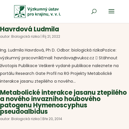
Havrdová Ludmila
autor:
Biologická rizika
|
Říj 21, 2022
Ing. Ludmila Havrdová, Ph D. Odbor: biologická rizikaPozice:
výzkumný pracovníkEmail: havrdova@vukoz.cz  Stáhnout
životopis Publikace Veškeré vydané publikace naleznete na
portálu Research Gate Profil na RG Projekty Metabolické
interakce jasanu ztepilého a nového...
Metabolické interakce jasanu ztepilého
a nového invazního houbového
patogenu Hymenoscyphus
pseudoalbidus
autor:
Biologická rizika
|
Bře 20, 2014