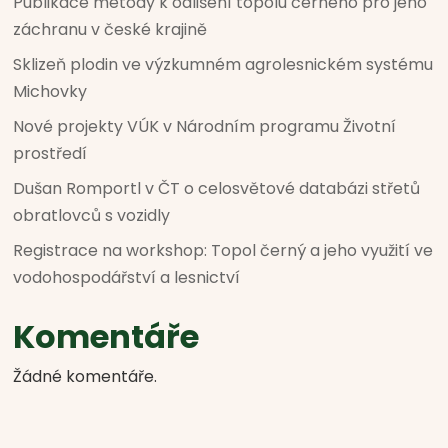
Publikace metody k odlišení topolu černého pro jeho
záchranu v české krajině
Sklizeň plodin ve výzkumném agrolesnickém systému
Michovky
Nové projekty VÚK v Národním programu Životní
prostředí
Dušan Romportl v ČT o celosvětové databázi střetů
obratlovců s vozidly
Registrace na workshop: Topol černý a jeho využití ve
vodohospodářství a lesnictví
Komentáře
Žádné komentáře.