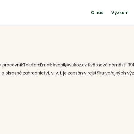
O nás
Výzkum
mný pracovníkTelefon:Email: kvapil@vukoz.cz Květnové náměstí 39
okrasné zahradnictví, v. v. i. je zapsán v rejstříku veřejných vý