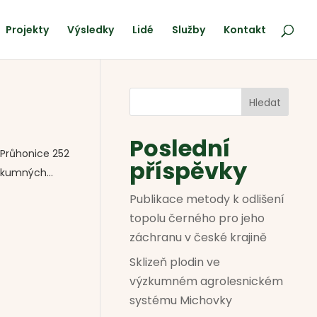
Projekty
Výsledky
Lidé
Služby
Kontakt
Hledat
Poslední
1Průhonice 252
příspěvky
zkumných...
Publikace metody k odlišení
topolu černého pro jeho
záchranu v české krajině
Sklizeň plodin ve
výzkumném agrolesnickém
systému Michovky