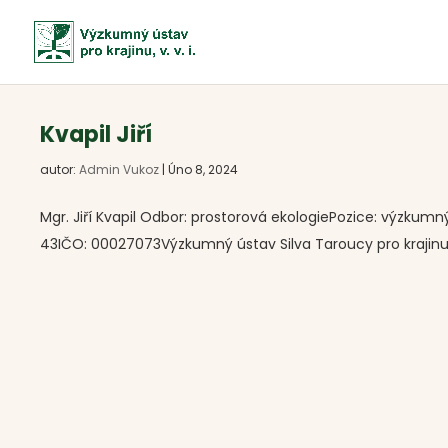
Kvapil Jiří
autor:
Admin Vukoz
|
Úno 8, 2024
Mgr. Jiří Kvapil Odbor: prostorová ekologiePozice: výzku
43IČO: 00027073Výzkumný ústav Silva Taroucy pro krajinu a 