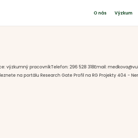
O nás
Výzkum
Pozice: výzkumný pracovníkTelefon: 296 528 318Email: medkova@vu
leznete na portálu Research Gate Profil na RG Projekty 404 - N