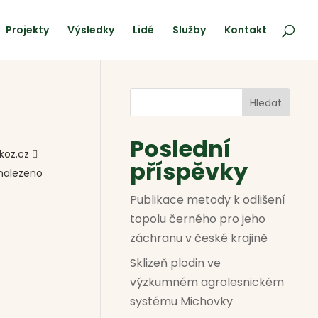
Projekty
Výsledky
Lidé
Služby
Kontakt
Hledat
Poslední
koz.cz 
příspěvky
enalezeno
Publikace metody k odlišení
topolu černého pro jeho
záchranu v české krajině
Sklizeň plodin ve
výzkumném agrolesnickém
systému Michovky