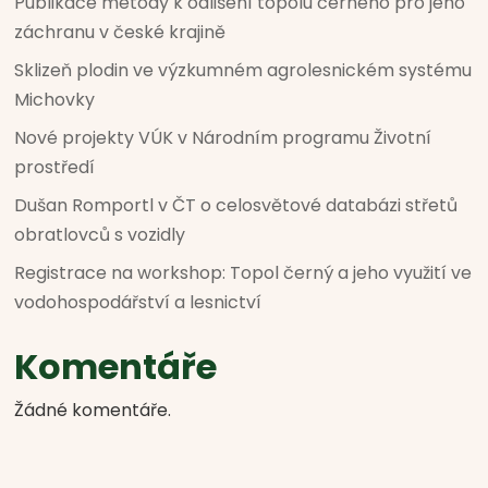
Publikace metody k odlišení topolu černého pro jeho
záchranu v české krajině
Sklizeň plodin ve výzkumném agrolesnickém systému
Michovky
Nové projekty VÚK v Národním programu Životní
prostředí
Dušan Romportl v ČT o celosvětové databázi střetů
obratlovců s vozidly
Registrace na workshop: Topol černý a jeho využití ve
vodohospodářství a lesnictví
Komentáře
Žádné komentáře.