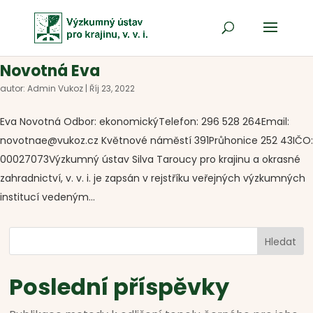
Novotná Eva
autor:
Admin Vukoz
|
Říj 23, 2022
Eva Novotná Odbor: ekonomickýTelefon: 296 528 264Email:
novotnae@vukoz.cz Květnové náměstí 391Průhonice 252 43IČO:
00027073Výzkumný ústav Silva Taroucy pro krajinu a okrasné
zahradnictví, v. v. i. je zapsán v rejstříku veřejných výzkumných
institucí vedeným...
Hledat
Poslední příspěvky