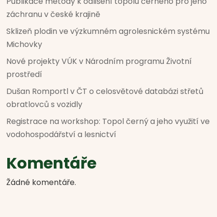
Publikace metody k odlišení topolu černého pro jeho
záchranu v české krajině
Sklizeň plodin ve výzkumném agrolesnickém systému
Michovky
Nové projekty VÚK v Národním programu Životní
prostředí
Dušan Romportl v ČT o celosvětové databázi střetů
obratlovců s vozidly
Registrace na workshop: Topol černý a jeho využití ve
vodohospodářství a lesnictví
Komentáře
Žádné komentáře.