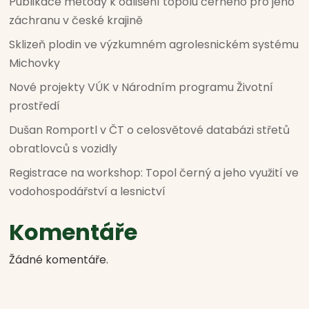
Publikace metody k odlišení topolu černého pro jeho
záchranu v české krajině
Sklizeň plodin ve výzkumném agrolesnickém systému
Michovky
Nové projekty VÚK v Národním programu Životní
prostředí
Dušan Romportl v ČT o celosvětové databázi střetů
obratlovců s vozidly
Registrace na workshop: Topol černý a jeho využití ve
vodohospodářství a lesnictví
Komentáře
Žádné komentáře.