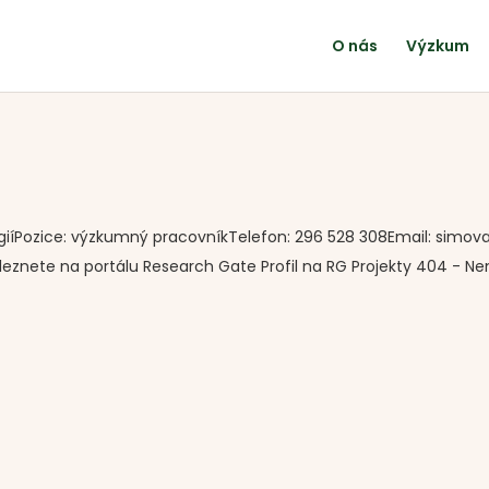
O nás
Výzkum
giíPozice: výzkumný pracovníkTelefon: 296 528 308Email: simov
leznete na portálu Research Gate Profil na RG Projekty 404 - N