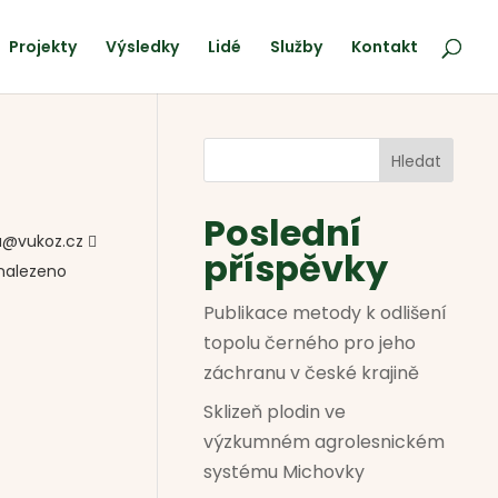
Projekty
Výsledky
Lidé
Služby
Kontakt
Hledat
Poslední
a@vukoz.cz 
příspěvky
enalezeno
Publikace metody k odlišení
topolu černého pro jeho
záchranu v české krajině
Sklizeň plodin ve
výzkumném agrolesnickém
systému Michovky