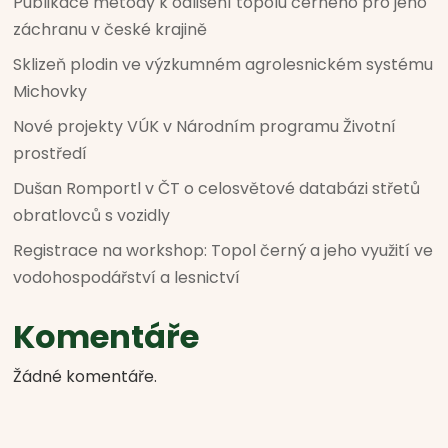
Publikace metody k odlišení topolu černého pro jeho
záchranu v české krajině
Sklizeň plodin ve výzkumném agrolesnickém systému
Michovky
Nové projekty VÚK v Národním programu Životní
prostředí
Dušan Romportl v ČT o celosvětové databázi střetů
obratlovců s vozidly
Registrace na workshop: Topol černý a jeho využití ve
vodohospodářství a lesnictví
Komentáře
Žádné komentáře.