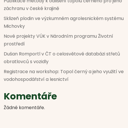
Publikace metody k odlišení topolu černého pro jeho
záchranu v české krajině
Sklizeň plodin ve výzkumném agrolesnickém systému
Michovky
Nové projekty VÚK v Národním programu Životní
prostředí
Dušan Romportl v ČT o celosvětové databázi střetů
obratlovců s vozidly
Registrace na workshop: Topol černý a jeho využití ve
vodohospodářství a lesnictví
Komentáře
Žádné komentáře.