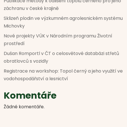
Publikace metody k odlišení topolu černého pro jeho
záchranu v české krajině
Sklizeň plodin ve výzkumném agrolesnickém systému
Michovky
Nové projekty VÚK v Národním programu Životní
prostředí
Dušan Romportl v ČT o celosvětové databázi střetů
obratlovců s vozidly
Registrace na workshop: Topol černý a jeho využití ve
vodohospodářství a lesnictví
Komentáře
Žádné komentáře.