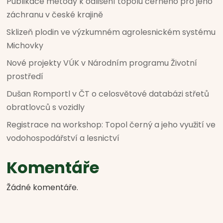
Publikace metody k odlišení topolu černého pro jeho
záchranu v české krajině
Sklizeň plodin ve výzkumném agrolesnickém systému
Michovky
Nové projekty VÚK v Národním programu Životní
prostředí
Dušan Romportl v ČT o celosvětové databázi střetů
obratlovců s vozidly
Registrace na workshop: Topol černý a jeho využití ve
vodohospodářství a lesnictví
Komentáře
Žádné komentáře.