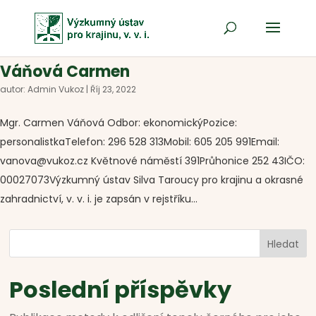
Váňová Carmen
autor:
Admin Vukoz
|
Říj 23, 2022
Mgr. Carmen Váňová Odbor: ekonomickýPozice:
personalistkaTelefon: 296 528 313Mobil: 605 205 991Email:
vanova@vukoz.cz Květnové náměstí 391Průhonice 252 43IČO:
00027073Výzkumný ústav Silva Taroucy pro krajinu a okrasné
zahradnictví, v. v. i. je zapsán v rejstříku...
Hledat
Poslední příspěvky