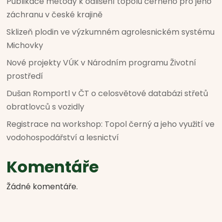
Publikace metody k odlišení topolu černého pro jeho
záchranu v české krajině
Sklizeň plodin ve výzkumném agrolesnickém systému
Michovky
Nové projekty VÚK v Národním programu Životní
prostředí
Dušan Romportl v ČT o celosvětové databázi střetů
obratlovců s vozidly
Registrace na workshop: Topol černý a jeho využití ve
vodohospodářství a lesnictví
Komentáře
Žádné komentáře.