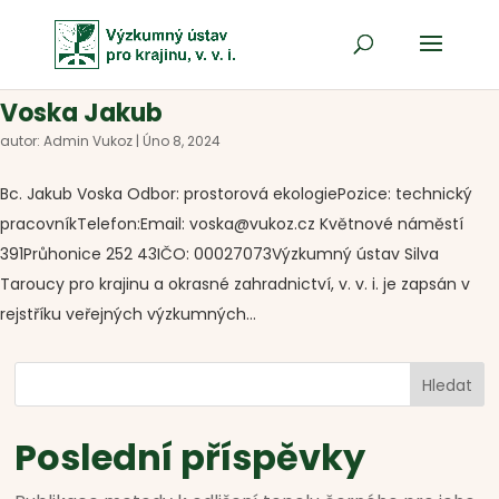
Voska Jakub
autor:
Admin Vukoz
|
Úno 8, 2024
Bc. Jakub Voska Odbor: prostorová ekologiePozice: technický
pracovníkTelefon:Email: voska@vukoz.cz Květnové náměstí
391Průhonice 252 43IČO: 00027073Výzkumný ústav Silva
Taroucy pro krajinu a okrasné zahradnictví, v. v. i. je zapsán v
rejstříku veřejných výzkumných...
Hledat
Poslední příspěvky