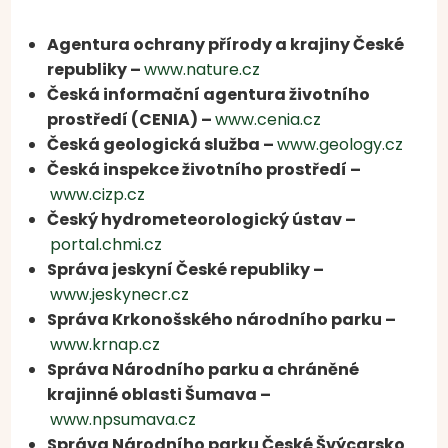
Agentura ochrany přírody a krajiny České
republiky –
www.nature.cz
Česká informační agentura životního
prostředí (CENIA) –
www.cenia.cz
Česká geologická služba –
www.geology.cz
Česká inspekce životního prostředí –
www.cizp.cz
Český hydrometeorologický ústav –
portal.chmi.cz
Správa jeskyní České republiky –
www.jeskynecr.cz
Správa Krkonošského národního parku –
www.krnap.cz
Správa Národního parku a chráněné
krajinné oblasti Šumava –
www.npsumava.cz
Správa Národního parku České Švýcarsko