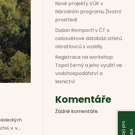
Nové projekty VÚK v
Národním programu Životní
prostředí
Dušan Romportl v ČT o
celosvětové databázi střetů
obratlovců s vozidly
Registrace na workshop:
Topol černý a jeho využití ve
vodohospodářství a
lesnictví
Komentáře
Žádné komentáře.
dovědeckých
í, v. v....