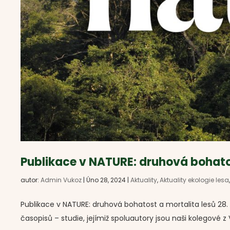
Publikace v NATURE: druhová bohato
autor:
Admin Vukoz
|
Úno 28, 2024
|
Aktuality
,
Aktuality ekologie lesa
Publikace v NATURE: druhová bohatost a mortalita lesů 28.
časopisů – studie, jejímiž spoluautory jsou naši kolegové z