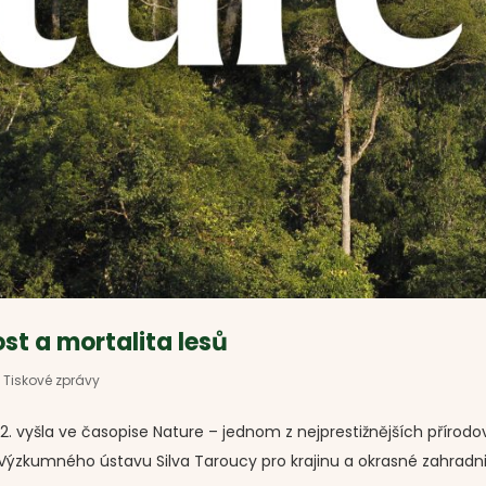
st a mortalita lesů
,
Tiskové zprávy
 2. vyšla ve časopise Nature – jednom z nejprestižnějších příro
 Výzkumného ústavu Silva Taroucy pro krajinu a okrasné zahradnictv