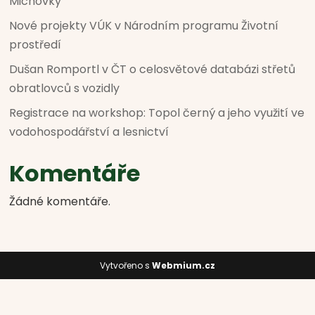
Michovky
Nové projekty VÚK v Národním programu Životní
prostředí
Dušan Romportl v ČT o celosvětové databázi střetů
obratlovců s vozidly
Registrace na workshop: Topol černý a jeho využití ve
vodohospodářství a lesnictví
Komentáře
Žádné komentáře.
Vytvořeno s
Webmium.cz