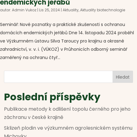
endemických jeřábů
autor:
Admin Vukoz
|
Lis 25, 2024
|
Aktuality
,
Aktuality biotechnologie
Seminář: Nové poznatky a praktické zkušenosti s ochranou
domácích endemických jeřábů Dne 14. listopadu 2024 proběhl
ve Výzkumném ústavu Silva Taroucy pro krajinu a okrasné
zahradnictví, v. v. i. (VÚKOZ) v Průhonicích odborný seminář
zaměřený na ochranu čtyř...
Hledat
Poslední příspěvky
Publikace metody k odlišení topolu černého pro jeho
záchranu v české krajině
Sklizeň plodin ve výzkumném agrolesnickém systému
Michovky