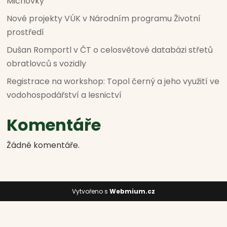
Michovky
Nové projekty VÚK v Národním programu Životní
prostředí
Dušan Romportl v ČT o celosvětové databázi střetů
obratlovců s vozidly
Registrace na workshop: Topol černý a jeho využití ve
vodohospodářství a lesnictví
Komentáře
Žádné komentáře.
Vytvořeno s
Webmium.cz