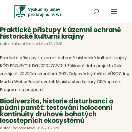
Praktické přístupy k územní ochraně
historické kulturní krajiny
autor:
Kulturní krajina
|
Čvn 12, 2020
Praktické přístupy k územní ochraně historické kulturní krajiny
KÓD PROJEKTU: DG20P02OVV019 Základní data projektu Rok
zahájení: 2020Rok ukončení: 2022Odpovědný řešitel VÚKOZ: Ing.
Martin WeberPoskytovatel: Ministerstvo kultury ČRProgram:
Program na podporu...
Biodiverzita, historie disturbancí a
půdní paměť: testování holocenní
kontinuity druhově bohatých
lesostepních ekosystémů
autor:
Ekologie lesa
|
Kvě 20, 2020