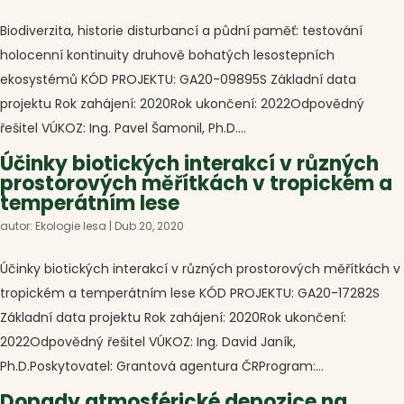
Biodiverzita, historie disturbancí a půdní paměť: testování
holocenní kontinuity druhově bohatých lesostepních
ekosystémů KÓD PROJEKTU: GA20-09895S Základní data
projektu Rok zahájení: 2020Rok ukončení: 2022Odpovědný
řešitel VÚKOZ: Ing. Pavel Šamonil, Ph.D....
Účinky biotických interakcí v různých
prostorových měřítkách v tropickém a
temperátním lese
autor:
Ekologie lesa
|
Dub 20, 2020
Účinky biotických interakcí v různých prostorových měřítkách v
tropickém a temperátním lese KÓD PROJEKTU: GA20-17282S
Základní data projektu Rok zahájení: 2020Rok ukončení:
2022Odpovědný řešitel VÚKOZ: Ing. David Janík,
Ph.D.Poskytovatel: Grantová agentura ČRProgram:...
Dopady atmosférické depozice na