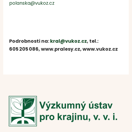
polanska@vukoz.cz
Podrobnosti na:
kral@vukoz.cz
, tel.:
605 205 086, www.pralesy.cz, www.vukoz.cz