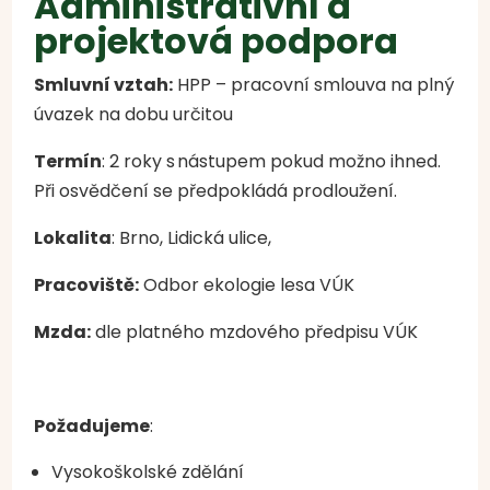
Administrativní a
projektová podpora
Smluvní vztah:
HPP – pracovní smlouva na plný
úvazek na dobu určitou
Termín
: 2 roky s
nástupem pokud možno ihned.
Při osvědčení se předpokládá prodloužení.
Lokalita
: Brno, Lidická ulice,
Pracoviště:
Odbor ekologie lesa VÚK
Mzda:
dle platného mzdového předpisu VÚK
Požadujeme
:
Vysokoškolské zdělání