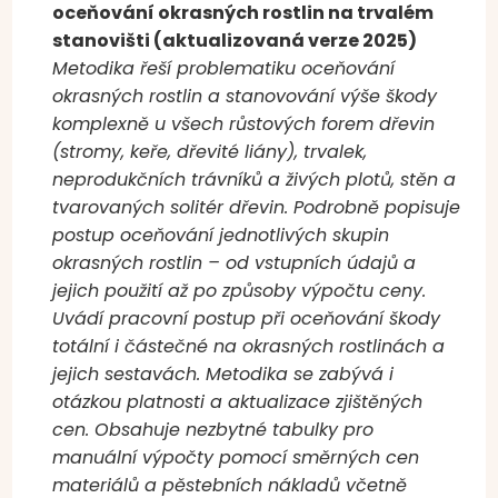
oceňování okrasných rostlin na trvalém
stanovišti (aktualizovaná verze 2025)
Metodika řeší problematiku oceňování
okrasných rostlin a stanovování výše škody
komplexně u všech růstových forem dřevin
(stromy, keře, dřevité liány), trvalek,
neprodukčních trávníků a živých plotů, stěn a
tvarovaných solitér dřevin. Podrobně popisuje
postup oceňování jednotlivých skupin
okrasných rostlin – od vstupních údajů a
jejich použití až po způsoby výpočtu ceny.
Uvádí pracovní postup při oceňování škody
totální i částečné na okrasných rostlinách a
jejich sestavách. Metodika se zabývá i
otázkou platnosti a aktualizace zjištěných
cen. Obsahuje nezbytné tabulky pro
manuální výpočty pomocí směrných cen
materiálů a pěstebních nákladů včetně