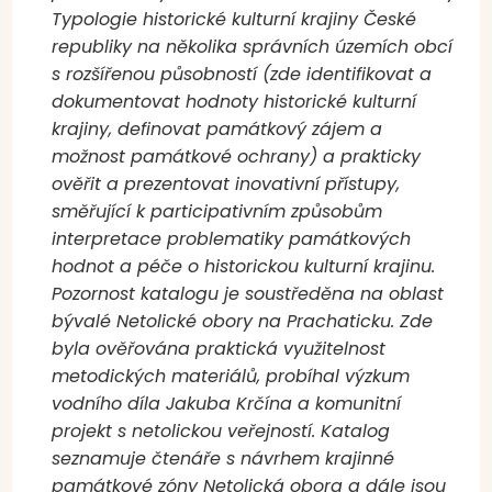
Typologie historické kulturní krajiny České
republiky na několika správních územích obcí
s rozšířenou působností (zde identifikovat a
dokumentovat hodnoty historické kulturní
krajiny, definovat památkový zájem a
možnost památkové ochrany) a prakticky
ověřit a prezentovat inovativní přístupy,
směřující k participativním způsobům
interpretace problematiky památkových
hodnot a péče o historickou kulturní krajinu.
Pozornost katalogu je soustředěna na oblast
bývalé Netolické obory na Prachaticku. Zde
byla ověřována praktická využitelnost
metodických materiálů, probíhal výzkum
vodního díla Jakuba Krčína a komunitní
projekt s netolickou veřejností. Katalog
seznamuje čtenáře s návrhem krajinné
památkové zóny Netolická obora a dále jsou