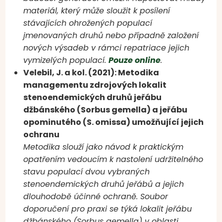
materiál, který může sloužit k posílení
stávajících ohrožených populací
jmenovaných druhů nebo případně založení
nových výsadeb v rámci repatriace jejich
vymizelých populací.
Pouze online
.
Velebil, J. a kol. (2021): Metodika
managementu zdrojových lokalit
stenoendemických druhů jeřábu
džbánského (Sorbus gemella) a jeřábu
opominutého (S. omissa) umožňující jejich
ochranu
Metodika slouží jako návod k praktickým
opatřením vedoucím k nastolení udržitelného
stavu populací dvou vybraných
stenoendemických druhů jeřábů a jejich
dlouhodobě účinné ochraně. Soubor
doporučení pro praxi se týká lokalit jeřábu
džbánského (Sorbus gemella) v oblasti