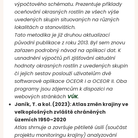
výpočtového schématu. Prezentuje příklady
oceňování okrasných rostlin ze všech výše
uvedených skupin situovaných na různých
lokalitách a stanovištích.
Tato metodika je již druhou aktualizací
původní publikace z roku 2013. Byl sem znovu
zařazen podrobný návod na aplikaci dat. K
usnadnění výpočtů při zjišťování aktuální
hodnoty okrasných rostlin z uvedených skupin
či jejich sestav poslouží uživatelům dvě
softwarové aplikace OCEOR I a OCEOR II. Oba
programy jsou zájemcům k dispozici na
webových stránkách
VÚK
.
Janík, T. a kol. (2023): Atlas změn krajiny ve
velkoplošných zvláště chráněných
územích 1950–2020
Atlas shrnuje a završuje pětileté úsilí (součást
projektu monitoringu krajiny) analyzování