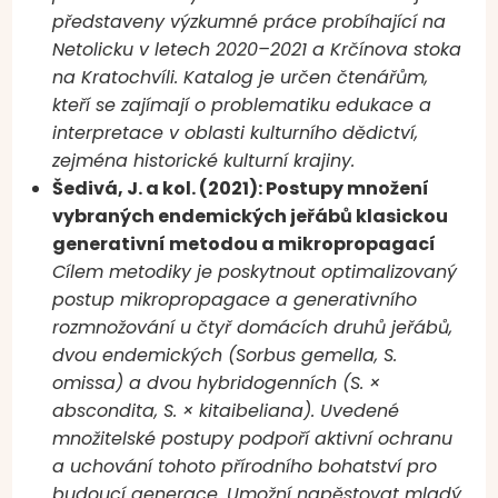
představeny výzkumné práce probíhající na
Netolicku v letech 2020–2021 a Krčínova stoka
na Kratochvíli. Katalog je určen čtenářům,
kteří se zajímají o problematiku edukace a
interpretace v oblasti kulturního dědictví,
zejména historické kulturní krajiny.
Šedivá, J. a kol. (2021): Postupy množení
vybraných endemických jeřábů klasickou
generativní metodou a mikropropagací
Cílem metodiky je poskytnout optimalizovaný
postup mikropropagace a generativního
rozmnožování u čtyř domácích druhů jeřábů,
dvou endemických (Sorbus gemella, S.
omissa) a dvou hybridogenních (S. ×
abscondita, S. × kitaibeliana). Uvedené
množitelské postupy podpoří aktivní ochranu
a uchování tohoto přírodního bohatství pro
budoucí generace. Umožní napěstovat mladý