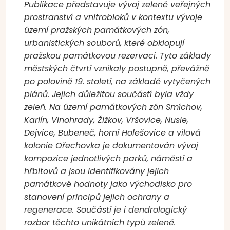
Publikace představuje vývoj zeleně veřejných
prostranství a vnitrobloků v kontextu vývoje
území pražských památkových zón,
urbanistických souborů, které obklopují
pražskou památkovou rezervaci. Tyto základy
městských čtvrtí vznikaly postupně, převážně
po polovině 19. století, na základě vytyčených
plánů. Jejich důležitou součástí byla vždy
zeleň. Na území památkových zón Smíchov,
Karlín, Vinohrady, Žižkov, Vršovice, Nusle,
Dejvice, Bubeneč, horní Holešovice a vilová
kolonie Ořechovka je dokumentován vývoj
kompozice jednotlivých parků, náměstí a
hřbitovů a jsou identifikovány jejich
památkové hodnoty jako východisko pro
stanovení principů jejich ochrany a
regenerace. Součástí je i dendrologický
rozbor těchto unikátních typů zeleně.