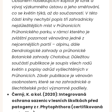
Obsahem následujících kapitol je vznik a
vývoj výzkumného ústavu a jeho směřování,
co se květin týká, až do současnosti. V této
části knihy nechybí popis tří zahradnicky
nejdůležitějších míst v Průhonicích:
Průhonického parku, v rámci kterého je
zvláštní pozornost věnována jedné z
nejcennějších partií – alpinu, dále
Dendrologické zahrady a průhonické
Botanické zahrady Chotobuz. Důležitou
součástí publikace je soupis všech rodů
květin s popisy odrůd vyšlechtěných v
Průhonicích. Závěr publikace je věnován
osobnostem, které se na zahradnické a
šlechtitelské práci významně podílely.
Černý, K. a kol. (2020): Integrovaná
ochrana sazenic v lesních školkách před
patogeny z r. Phytophthora (certifikovaná