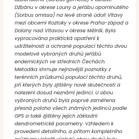
Džbánu v okrese Louny a jeřábu opominutého
(Sorbus omissa) na levé straně údolí Vltavy
mezi obcemi Roztoky v okrese Praha-západ a
Dolany nad Vltavou v okrese Mělník. Byla
vypracována praktická opatření k
udržitelnosti a ochraně populací těchto dvou
modelově vybraných druhů jeřábů
endemických ve středních Čechách.
Metodika shrnuje nejnovější poznatky z
terénních průzkumů populací těchto druhů,
při kterých byly zjištěny nové skutečnosti a
nalezeni dosud neznámí jedinci. U obou
vybraných druhů byla poprvé zaměřena
přesná poloha všech známých jedinců podle
GPS a také zjištěny jejich základní
dendrometrické parametry. Vzhledem k
provedení detailního, a přitom kompletního