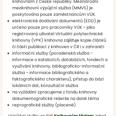
knihovnám z České republiky. Mezinárodní
meziknihovní výpůjční služba (MMVS) je
poskytována pouze zaměstnancům VÚK.
elektronické dodávání dokumentů (EDD) je
určeno pouze pro pracovníky VÚK – jako
registrovaný uživatel Virtuální polytechnické
knihovny (VPK) knihovna zajišťuje kopie článků
či částí publikací z knihoven v ČR i v zahraničí
informační služby (poradenská služba –
informace o katalozích, databázích, fondech a
využívání knihovny, bibliograficko-informační
služba – informace bibliografického a
faktografického charakteru), přístup do bází
lokálních dat, konzultační služba
na vyžádání zpracujeme z fondu knihovny
dokumentografické rešerše na dané téma
reprografické služby (placené)
Výpůjční služby se řídí
Knihovním řádem
, jehož