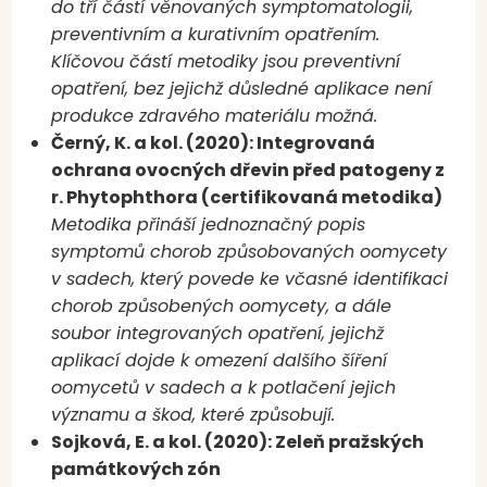
do tří částí věnovaných symptomatologii,
preventivním a kurativním opatřením.
Klíčovou částí metodiky jsou preventivní
opatření, bez jejichž důsledné aplikace není
produkce zdravého materiálu možná.
Černý, K. a kol. (2020): Integrovaná
ochrana ovocných dřevin před patogeny z
r. Phytophthora (certifikovaná metodika)
Metodika přináší jednoznačný popis
symptomů chorob způsobovaných oomycety
v sadech, který povede ke včasné identifikaci
chorob způsobených oomycety, a dále
soubor integrovaných opatření, jejichž
aplikací dojde k omezení dalšího šíření
oomycetů v sadech a k potlačení jejich
významu a škod, které způsobují.
Sojková, E. a kol. (2020): Zeleň pražských
památkových zón