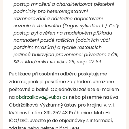
postup množení a charakterizovat pěstební
podmínky pro heterovegetativní
rozmnožování a následné dopěstování
sazenic buku lesního (Fagus sylvatica L.). Celý
postup byl ověřen na modelovém příkladu
namnožení pozdě rašících (odolných vůči
pozdním mrazům) a rychle rostoucích
jedinců bukových proveniencí původem z ČR,
SR a Maďarska ve věku 26, resp. 27 let.
Publikace při osobním odběru poskytujeme
zdarma, jinak je posíláme za předem uhrazené
poštovné a balné. Objednávku zašlete e-mailem
na
obdrzalkova@vukoz.cz
nebo písemně na Eva
Obdržálková, Výzkumný ústav pro krajinu, v. v. i.,
Květnové nám. 391, 252 43 Průhonice. Máte-li
IČO/DIČ, uveďte je do objednávky s informací,
zda jste nebo nejste plátci DPH.