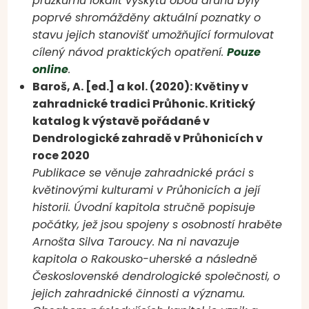
průzkumu lokalit výskytů obou druhů byly
poprvé shromážděny aktuální poznatky o
stavu jejich stanovišť umožňující formulovat
cílený návod praktických opatření.
Pouze
online
.
Baroš, A. [ed.] a kol. (2020): Květiny v
zahradnické tradici Průhonic. Kritický
katalog k výstavě pořádané v
Dendrologické zahradě v Průhonicích v
roce 2020
Publikace se věnuje zahradnické práci s
květinovými kulturami v Průhonicích a její
historii. Úvodní kapitola stručně popisuje
počátky, jež jsou spojeny s osobností hraběte
Arnošta Silva Taroucy. Na ni navazuje
kapitola o Rakousko-uherské a následně
Československé dendrologické společnosti, o
jejich zahradnické činnosti a významu.