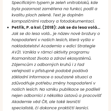
Specifickým typem je zeleň vnitrobloků, kde
byla pozornost zaměřena na funkci, podíl a
kvalitu ploch zeleně. Text je doplněn
kompozičními rozbory a fotodokumentací.
Petřík, P. a kol. (2018): Jak se do lesa volá…
Jak se do lesa volá… je název nové brožury o
hospodaření v našich lesích, která vyšla v
nakladatelství Academia v edici Strategie
AV21. Vznikla v rámci aktivity programu
Rozmanitost života a zdraví ekosystémů.
Zájemcům z odborných kruhů i z řad
veřejnosti v přístupné podobě podává
základní informace o současné situaci a
zdůvodňuje potřebu změny hospodaření v
našich lesích. Na vzniku publikace se podíleli
nejen odborníci z několika ústavů a pracovišť
Akademie věd ČR, ale také lesničtí
specialisté, či dokonce praktičtí lesníci.