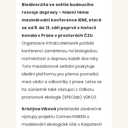
Biodiverzita ve světle budoucího
rozvoje dopravy – hlavní téma
mezinárodní konference IENE, která
se od 9. do 13. září poprvé v historii
konala v Praze v prostorách ČZU.
Organizace InfraEcoNetwork pořádá
konferenci zaměřenou na biologickou
rozmanitost a dopravu každé dva roky.
Toto mezioborové setkání poskytuje
ideální platformu pro přenos poznatků
mezi vědci a odborníky z praxe. Letos se
ho zúčastnili také zástupci z Odboru
prostorové ekologie (SPEClab) VÚKOZ.
Kristýna Vlková
představila závěrečné
výstupy projektu ConnectGREEN o
modelování ekologické sítě v Karpatech