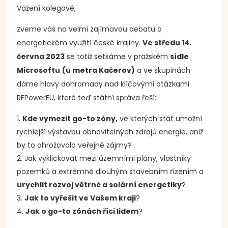
Vážení kolegové,
zveme vás na velmi zajímavou debatu o
energetickém využití české krajiny.
Ve středu 14.
června 2023
se totiž setkáme v pražském
sídle
Microsoftu
(u metra Kačerov)
a ve skupinách
dáme hlavy dohromady nad klíčovými otázkami
REPowerEU, které teď státní správa řeší:
Kde vymezit go-to zóny,
ve kterých stát umožní
rychlejší výstavbu obnovitelných zdrojů energie, aniž
by to ohrožovalo veřejné zájmy?
Jak vykličkovat mezi územními plány, vlastníky
pozemků a extrémně dlouhým stavebním řízením a
urychlit rozvoj větrné a solární energetiky
?
Jak to vyřešit ve Vašem kraji
?
Jak o go-to zónách říci lidem
?