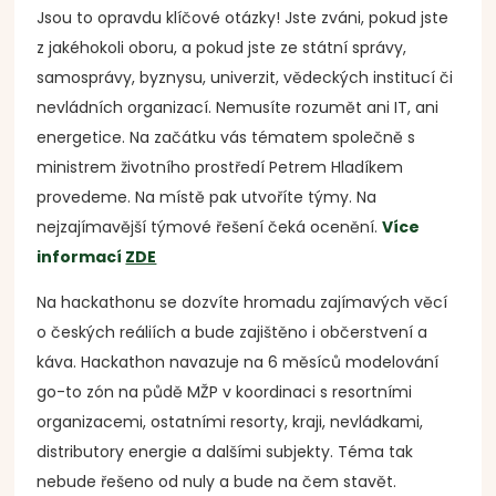
Jsou to opravdu klíčové otázky! Jste zváni, pokud jste
z jakéhokoli oboru, a pokud jste ze státní správy,
samosprávy, byznysu, univerzit, vědeckých institucí či
nevládních organizací. Nemusíte rozumět ani IT, ani
energetice. Na začátku vás tématem společně s
ministrem životního prostředí Petrem Hladíkem
provedeme. Na místě pak utvoříte týmy. Na
nejzajímavější týmové řešení čeká ocenění.
Více
informací
ZDE
Na hackathonu se dozvíte hromadu zajímavých věcí
o českých reáliích a bude zajištěno i občerstvení a
káva. Hackathon navazuje na 6 měsíců modelování
go-to zón na půdě MŽP v koordinaci s resortními
organizacemi, ostatními resorty, kraji, nevládkami,
distributory energie a dalšími subjekty. Téma tak
nebude řešeno od nuly a bude na čem stavět.