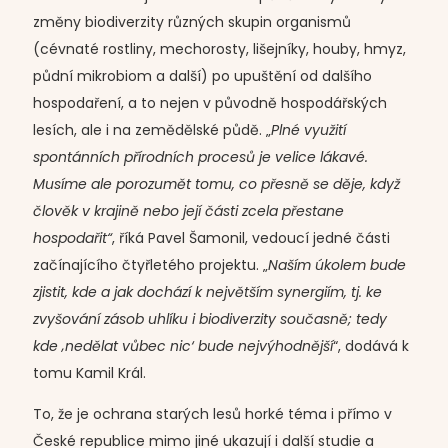
změny biodiverzity různých skupin organismů
(cévnaté rostliny, mechorosty, lišejníky, houby, hmyz,
půdní mikrobiom a další) po upuštění od dalšího
hospodaření, a to nejen v původně hospodářských
lesích, ale i na zemědělské půdě. „
Plné využití
spontánních přírodních procesů je velice lákavé.
Musíme ale porozumět tomu, co přesně se děje, když
člověk v krajině nebo její části zcela přestane
hospodařit“
, říká Pavel Šamonil, vedoucí jedné části
začínajícího čtyřletého projektu. „
Naším úkolem bude
zjistit, kde a jak dochází k největším synergiím, tj. ke
zvyšování zásob uhlíku i biodiverzity současně; tedy
kde ‚nedělat vůbec nic‘ bude nejvýhodnější
“, dodává k
tomu Kamil Král.
To, že je ochrana starých lesů horké téma i přímo v
České republice mimo jiné ukazují i další studie a