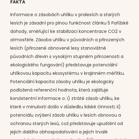
FAKTA
Informace o zásobách uhlíku v pralesích a starých
lesích je zásadní pro plnou funkčnost článku 5 Pařížské
dohody, směřující ke stabilizaci koncentrace CO2 v
atmosféře. Zásoba uhlíku v původních a přirozených
lesích (přirozeně obnovené lesy stanovištně
původních dřevin s vysokým stupněm přirozenosti a
ekologického fungování) představuje potenciální
uhlíkovou kapacitu ekosystému v krajinném měřítku.
Potenciální kapacita zásoby uhlíku je ekologicky
podložená referenční hodnota, která zajišťuje
konzistentní informace o: i) ztrátě zásob uhlíku, ke
které v minulosti došlo v důsledku lidské činnosti; ii)
potenciálu zvýšení zásob uhlíku v lesích obnovou a
ochranou starých lesů, což představuje upuštění od
jejich dalšího obhospodařování a jejich trvalé