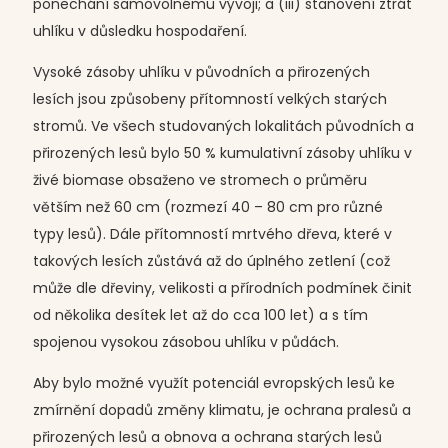
ponechání samovolnému vývoji; a (iii) stanovení ztrát
uhlíku v důsledku hospodaření.
Vysoké zásoby uhlíku v původních a přirozených
lesích jsou způsobeny přítomností velkých starých
stromů. Ve všech studovaných lokalitách původních a
přirozených lesů bylo 50 % kumulativní zásoby uhlíku v
živé biomase obsaženo ve stromech o průměru
větším než 60 cm (rozmezí 40 – 80 cm pro různé
typy lesů). Dále přítomností mrtvého dřeva, které v
takových lesích zůstává až do úplného zetlení (což
může dle dřeviny, velikosti a přírodních podmínek činit
od několika desítek let až do cca 100 let) a s tím
spojenou vysokou zásobou uhlíku v půdách.
Aby bylo možné využít potenciál evropských lesů ke
zmírnění dopadů změny klimatu, je ochrana pralesů a
přirozených lesů a obnova a ochrana starých lesů