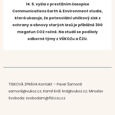
14. 5. vyšla v prestižním časopise
Communications Earth & Environment studie,
která ukazuje, že potenciální uhlíkový zisk z
ochrany a obnovy starých lesů je přibližně 300
megatun CO2 ročně. Na studii se podílely
odborné týmy z VÚKOZu a ČZU.
TISKOVÁ ZPRÁVA Kontakt – Pavel Šamonil:
samonil@vukoz.cz; Kamil Král: kral@vukoz.cz; Miroslav
Svoboda: svobodam@fld.czu.cz