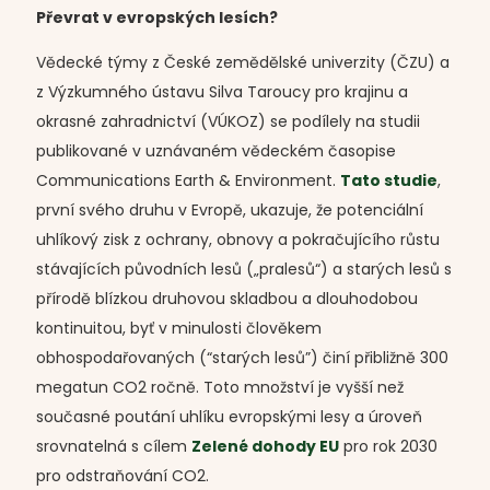
Převrat v evropských lesích?
Vědecké týmy z České zemědělské univerzity (ČZU) a
z Výzkumného ústavu Silva Taroucy pro krajinu a
okrasné zahradnictví (VÚKOZ) se podílely na studii
publikované v uznávaném vědeckém časopise
Communications Earth & Environment.
Tato studie
,
první svého druhu v Evropě, ukazuje, že potenciální
uhlíkový zisk z ochrany, obnovy a pokračujícího růstu
stávajících původních lesů („pralesů“) a starých lesů s
přírodě blízkou druhovou skladbou a dlouhodobou
kontinuitou, byť v minulosti člověkem
obhospodařovaných (“starých lesů”) činí přibližně 300
megatun CO2 ročně. Toto množství je vyšší než
současné poutání uhlíku evropskými lesy a úroveň
srovnatelná s cílem
Zelené dohody EU
pro rok 2030
pro odstraňování CO2.