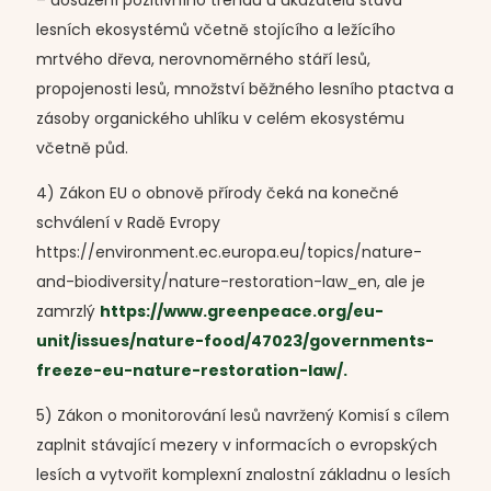
– dosažení pozitivního trendu u ukazatelů stavu
lesních ekosystémů včetně stojícího a ležícího
mrtvého dřeva, nerovnoměrného stáří lesů,
propojenosti lesů, množství běžného lesního ptactva a
zásoby organického uhlíku v celém ekosystému
včetně půd.
4) Zákon EU o obnově přírody čeká na konečné
schválení v Radě Evropy
https://environment.ec.europa.eu/topics/nature-
and-biodiversity/nature-restoration-law_en, ale je
zamrzlý
https://www.greenpeace.org/eu-
unit/issues/nature-food/47023/governments-
freeze-eu-nature-restoration-law/.
5) Zákon o monitorování lesů navržený Komisí s cílem
zaplnit stávající mezery v informacích o evropských
lesích a vytvořit komplexní znalostní základnu o lesích