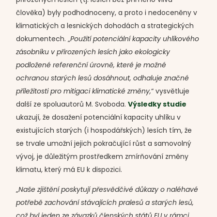
člověka) byly podhodnoceny, a proto i nedoceněny v
klimatických a lesnických dohodách a strategických
dokumentech. „
Použití potenciální kapacity uhlíkového
zásobníku v přirozených lesích jako ekologicky
podložené referenční úrovně, které je možné
ochranou starých lesů dosáhnout, odhaluje značné
příležitosti pro mitigaci klimatické změny,
“ vysvětluje
další ze spoluautorů M. Svoboda.
Výsledky studie
ukazují, že dosažení potenciální kapacity uhlíku v
existujících starých (i hospodářských) lesích tím, že
se trvale umožní jejich pokračující růst a samovolný
vývoj, je důležitým prostředkem zmírňování změny
klimatu, který má EU k dispozici.
„
Naše zjištění poskytují přesvědčivé důkazy o naléhavé
potřebě zachování stávajících pralesů a starých lesů,
což byl jeden ze závazků členských států EU v rámci