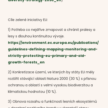
diversity-strategy-2030_en
)
Cíle zelené iniciativy EU:
1) Potřeba co nejdříve zmapovat a chránit pralesy a
lesy s dlouhou kontinuitou vývoje.
https://environment.ec.europa.eu/publications/
guidelines-defining-mapping-monitoring-and-
strictly-protecting-eu-primary-and-old-
growth-forests_en
2) Konkretizace území, ve kterých by státy EU měly
rozšířit stávající oblasti Natura 2000 (30 %) s přísnou
ochranou a oblastí s velmi vysokou biodiverzitou a
klimatickou hodnotou (10 %).
3) Obnova rozsahu a funkčnosti lesních ekosystémů