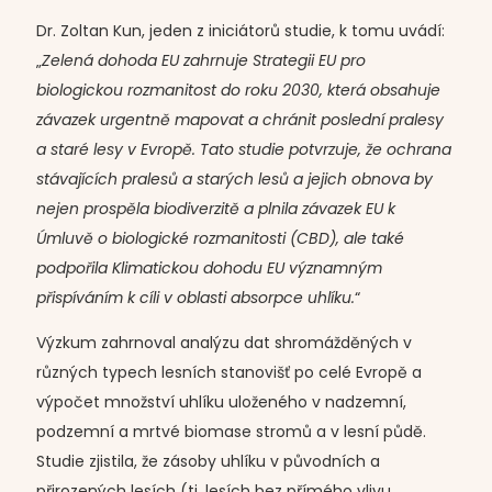
Dr. Zoltan Kun, jeden z iniciátorů studie, k tomu uvádí:
„
Zelená dohoda EU zahrnuje Strategii EU pro
biologickou rozmanitost do roku 2030, která obsahuje
závazek urgentně mapovat a chránit poslední pralesy
a staré lesy v Evropě. Tato studie potvrzuje, že ochrana
stávajících pralesů a starých lesů a jejich obnova by
nejen prospěla biodiverzitě a plnila závazek EU k
Úmluvě o biologické rozmanitosti (CBD), ale také
podpořila Klimatickou dohodu EU významným
přispíváním k cíli v oblasti absorpce uhlíku.
“
Výzkum zahrnoval analýzu dat shromážděných v
různých typech lesních stanovišť po celé Evropě a
výpočet množství uhlíku uloženého v nadzemní,
podzemní a mrtvé biomase stromů a v lesní půdě.
Studie zjistila, že zásoby uhlíku v původních a
přirozených lesích (tj. lesích bez přímého vlivu