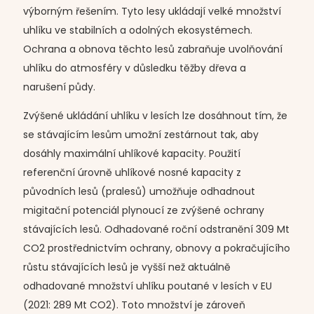
výborným řešením. Tyto lesy ukládají velké množství
uhlíku ve stabilních a odolných ekosystémech.
Ochrana a obnova těchto lesů zabraňuje uvolňování
uhlíku do atmosféry v důsledku těžby dřeva a
narušení půdy.
Zvýšené ukládání uhlíku v lesích lze dosáhnout tím, že
se stávajícím lesům umožní zestárnout tak, aby
dosáhly maximální uhlíkové kapacity. Použití
referenční úrovně uhlíkové nosné kapacity z
původních lesů (pralesů) umožňuje odhadnout
migitační potenciál plynoucí ze zvýšené ochrany
stávajících lesů. Odhadované roční odstranění 309 Mt
CO2 prostřednictvím ochrany, obnovy a pokračujícího
růstu stávajících lesů je vyšší než aktuálně
odhadované množství uhlíku poutané v lesích v EU
(2021: 289 Mt CO2). Toto množství je zároveň