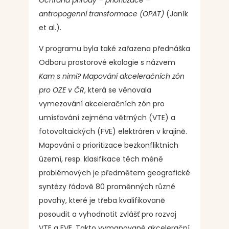
Ochrana přírody – prioritizace –
antropogenní transformace (OPAT)
(Janík
et al.).
V programu byla také zařazena přednáška
Odboru prostorové ekologie s názvem
Kam s nimi? Mapování akceleračních zón
pro OZE v ČR
, která se věnovala
vymezování akceleračních zón pro
umísťování zejména větrných (VTE) a
fotovoltaických (FVE) elektráren v krajině.
Mapování a prioritizace bezkonfliktních
území, resp. klasifikace těch méně
problémových je předmětem geografické
syntézy řádově 80 proměnných různé
povahy, které je třeba kvalifikovaně
posoudit a vyhodnotit zvlášť pro rozvoj
VTE a FVE. Takto vymapované akcelerační