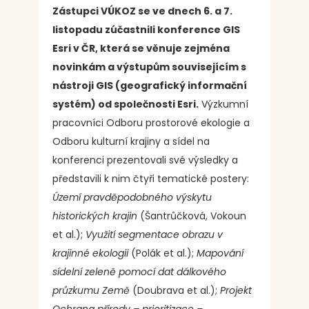
Zástupci VÚKOZ se ve dnech 6. a 7.
listopadu zúčastnili konference GIS
Esri v ČR, která se věnuje zejména
novinkám a výstupům souvisejícím s
nástroji GIS (geografický informační
systém) od společnosti Esri.
Výzkumní
pracovníci Odboru prostorové ekologie a
Odboru kulturní krajiny a sídel na
konferenci prezentovali své výsledky a
představili k nim čtyři tematické postery:
Území pravděpodobného výskytu
historických krajin
(Šantrůčková, Vokoun
et al.);
Využití segmentace obrazu v
krajinné ekologii
(Polák et al.);
Mapování
sídelní zeleně pomocí dat dálkového
průzkumu Země
(Doubrava et al.);
Projekt