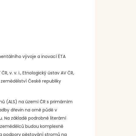
ntálního vývoje a inovací ÉTA
, v. v. i., Etnologický ústav AV ČR,
ho zemědělství České republiky
témů (ALS) na území ČR s primárním
adby dřevin na orné půdě v
. Na základě podrobné literární
od zemědělců budou komplexně
i a podpory pěstování stromů na