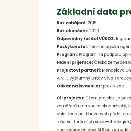
Základní data pr
Rok zahájení:
2018
Rok ukončení:
2020
Odpovědný řešitel VÚKOZ:
Ing. Ja
Poskytovatel:
Technologická agen
Program:
Program na podporu apli
Hlavní příjemce:
Česká zemědělská 
Projektoví partneři:
Mendelova unive
v. v. i., Výzkumný ústav Silva Tarouc
Odkaz na isvavai.cz:
proklik zde
Cíl projektu:
Cílem projektu je pos
zaměřením na socio-ekonomický, leg
oblastech postihovaných půdní erozí
rešerše, terénních socio-etnolog
hodnoceny přínosy ALS na zemědělské