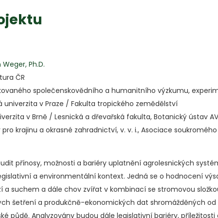
ojektu
n Weger, Ph.D.
tura ČR
kovaného společenskovědního a humanitního výzkumu, experime
univerzita v Praze / Fakulta tropického zemědělství
rzita v Brně / Lesnická a dřevařská fakulta, Botanický ústav AV ČR
y pro krajinu a okrasné zahradnictví, v. v. i., Asociace soukromé
oudit přínosy, možnosti a bariéry uplatnění agrolesnických sys
islativní a environmentální kontext. Jedná se o hodnocení výs
 a suchem a dále chov zvířat v kombinací se stromovou složkou
ických šetření a produkčně-ekonomických dat shromážděných 
 půdě. Analyzovány budou dále legislativní bariéry, příležitost