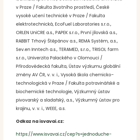
v Praze / Fakulta životního prostředí, České
vysoké učení technické v Praze / Fakulta
elektrotechnická, EcoFuel Laboratories s.r.o.,
ORLEN UniCRE a.s., PAPEK s.r.o., První jílovská a.s.,
RABBIT Trhový Štěpánov a.s., REMA Systém, a.s.,
Sev.en Inntech a.s., TERAMED, s.r.o., TRISOL farm
s.r.o., Univerzita Palackého v Olomouci /
Přírodovědecká fakulta, Ústav výzkumu globální
změny AV ČR, v. v. i., Vysoká škola chemicko-
technologická v Praze / Fakulta potravinářské a
biochemické technologie, Výzkumný ústav
pivovarský a sladařský, a.s., Výzkumný ústav pro
krajinu, v. v. i., WEEE, a.s.
Odkaz na isvavai.cz:
https://www.isvavai.cz/cep?s=jednoduche-