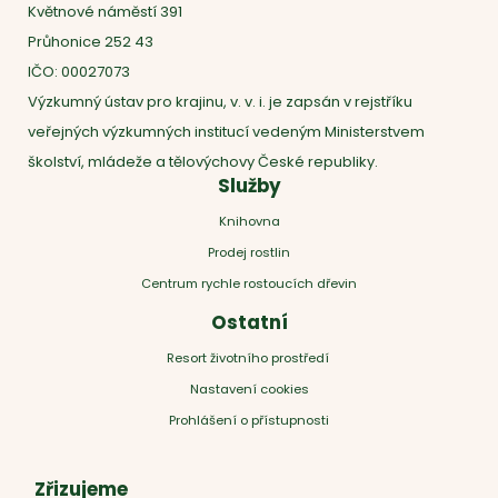
Květnové náměstí 391
Průhonice 252 43
IČO: 00027073
Výzkumný ústav pro krajinu, v. v. i. je zapsán v rejstříku
veřejných výzkumných institucí vedeným Ministerstvem
školství, mládeže a tělovýchovy České republiky.
Služby
Knihovna
Prodej rostlin
Centrum rychle rostoucích dřevin
Ostatní
Resort životního prostředí
Nastavení cookies
Prohlášení o přístupnosti
Zřizujeme