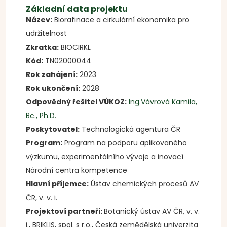
Základní data projektu
Název:
Biorafinace a cirkulární ekonomika pro
udržitelnost
Zkratka:
BIOCIRKL
Kód:
TN02000044
Rok zahájení:
2023
Rok ukončení:
2028
Odpovědný řešitel VÚKOZ:
Ing.Vávrová Kamila,
Bc., Ph.D.
Poskytovatel:
Technologická agentura ČR
Program:
Program na podporu aplikovaného
výzkumu, experimentálního vývoje a inovací
Národní centra kompetence
Hlavní příjemce:
Ústav chemických procesů AV
ČR, v. v. i.
Projektoví partneři:
Botanický ústav AV ČR, v. v.
i., BRIKLIS, spol. s r.o., Česká zemědělská univerzita