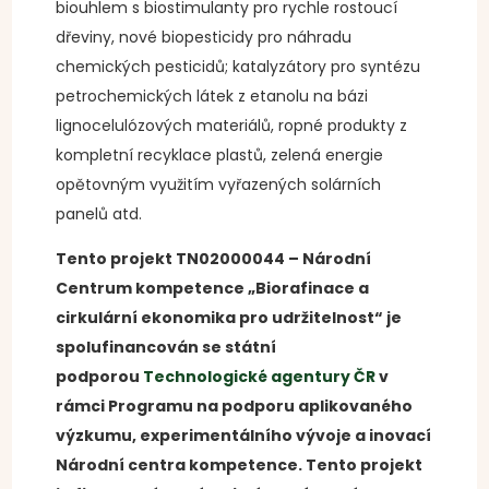
biouhlem s biostimulanty pro rychle rostoucí
dřeviny, nové biopesticidy pro náhradu
chemických pesticidů; katalyzátory pro syntézu
petrochemických látek z etanolu na bázi
lignocelulózových materiálů, ropné produkty z
kompletní recyklace plastů, zelená energie
opětovným využitím vyřazených solárních
panelů atd.
Tento projekt TN02000044 – Národní
Centrum kompetence „Biorafinace a
cirkulární ekonomika pro udržitelnost“ je
spolufinancován se státní
podporou
Technologické agentury ČR
v
rámci Programu na podporu aplikovaného
výzkumu, experimentálního vývoje a inovací
Národní centra kompetence. Tento projekt