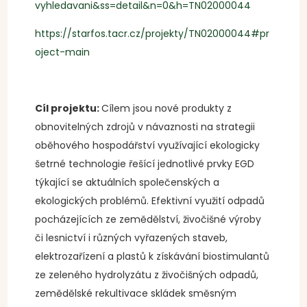
vyhledavani&ss=detail&n=0&h=TN02000044
https://starfos.tacr.cz/projekty/TN02000044#pr
oject-main
Cíl projektu:
Cílem jsou nové produkty z
obnovitelných zdrojů v návaznosti na strategii
oběhového hospodářství využívající ekologicky
šetrné technologie řešící jednotlivé prvky EGD
týkající se aktuálních společenských a
ekologických problémů. Efektivní využití odpadů
pocházejících ze zemědělství, živočišné výroby
či lesnictví i různých vyřazených staveb,
elektrozařízení a plastů k získávání biostimulantů
ze zeleného hydrolyzátu z živočišných odpadů,
zemědělské rekultivace skládek směsným