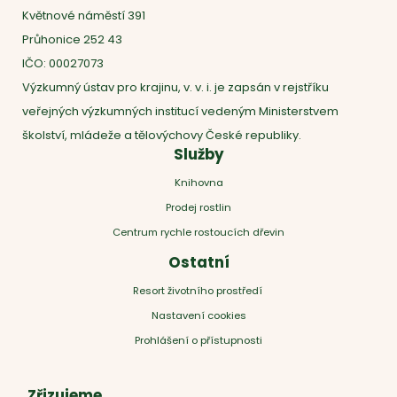
Květnové náměstí 391
Průhonice 252 43
IČO: 00027073
Výzkumný ústav pro krajinu, v. v. i. je zapsán v rejstříku
veřejných výzkumných institucí vedeným Ministerstvem
školství, mládeže a tělovýchovy České republiky.
Služby
Knihovna
Prodej rostlin
Centrum rychle rostoucích dřevin
Ostatní
Resort životního prostředí
Nastavení cookies
Prohlášení o přístupnosti
Zřizujeme