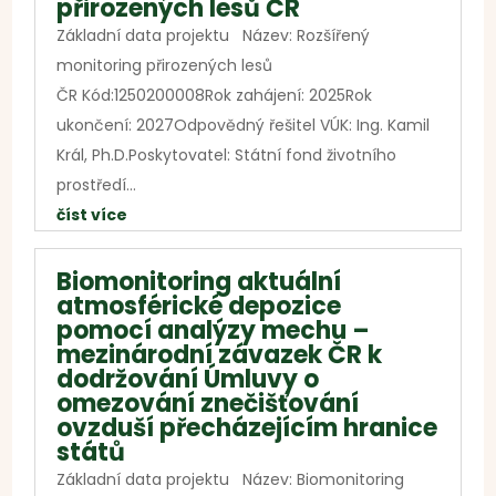
přirozených lesů ČR
Základní data projektu Název: Rozšířený
monitoring přirozených lesů
ČR Kód:1250200008Rok zahájení: 2025Rok
ukončení: 2027Odpovědný řešitel VÚK: Ing. Kamil
Král, Ph.D.Poskytovatel: Státní fond životního
prostředí...
číst více
Biomonitoring aktuální
atmosférické depozice
pomocí analýzy mechu –
mezinárodní závazek ČR k
dodržování Úmluvy o
omezování znečišťování
ovzduší přecházejícím hranice
států
Základní data projektu Název: Biomonitoring