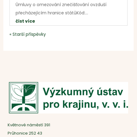
Úmluvy o omezování znečišťování ovzduší
přecházejícím hranice státůKód:...
číst více
« Starší příspěvky
Květnové náměstí 391
Průhonice 252 43