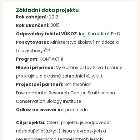
Základní data projektu
Rok zahájení:
2012
Rok ukončení:
2015
Odpovědný řešitel VÚKOZ:
Ing. Kamil Král, Ph.D
Poskytovatel:
Ministerstvo školství, mládeže a
tělovýchovy ČR
Program:
KONTAKT II
Hlavní příjemce:
Výzkumný ústav Silva Taroucy
pro krajinu a okrasné zahradnictví, v. v. i.
Projektoví partneři:
Smithsonian
Environmental Research Center, Smithsonian
Conservation Biology Institute
Odkaz na isvavai.cz:
proklik zde
Cíl projektu:
Cílem projektu je zodpovědět
následující otázky: 1) Jsou v evropských a
severoamerických temperátních lesích