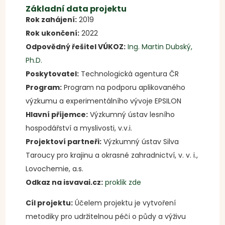
Základní data projektu
Rok zahájení:
2019
Rok ukončení:
2022
Odpovědný řešitel VÚKOZ:
Ing. Martin Dubský,
Ph.D.
Poskytovatel:
Technologická agentura ČR
Program:
Program na podporu aplikovaného
výzkumu a experimentálního vývoje EPSILON
Hlavní příjemce:
Výzkumný ústav lesního
hospodářství a myslivosti, v.v.i.
Projektoví partneři:
Výzkumný ústav Silva
Taroucy pro krajinu a okrasné zahradnictví, v. v. i.,
Lovochemie, a.s.
Odkaz na isvavai.cz:
proklik zde
Cíl projektu:
Účelem projektu je vytvoření
metodiky pro udržitelnou péči o půdy a výživu