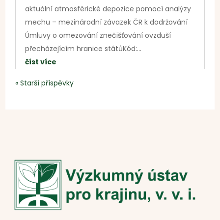
aktuální atmosférické depozice pomocí analýzy
mechu – mezinárodní závazek ČR k dodržování
Úmluvy o omezování znečišťování ovzduší
přecházejícím hranice státůKód:...
číst více
« Starší příspěvky