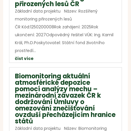
přirozených lesů ČR
Základní data projektu Název: Rozšířený
monitoring přirozených lesů
ČR Kód:1250200008Rok zahájení: 2025Rok
ukončení: 2027Odpovědný řešitel VÚK: Ing. Kamil
Král, Ph.D.Poskytovatel: Státní fond životního
prostředí...
číst více
Biomonitoring aktuální
atmosférické depozice
pomocí analýzy mechu –
mezinárodní závazek ČR k
dodržování Úmluvy o
omezování znečišťování
ovzduší přecházejícím hranice
států
Základní data projektu Název: Biomonitoring