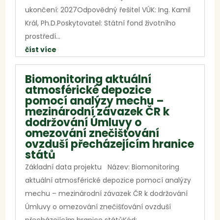
ukončení: 2027Odpovědný řešitel VÚK: Ing. Kamil
Král, Ph.D.Poskytovatel: Státní fond životního
prostředí...
číst více
Biomonitoring aktuální
atmosférické depozice
pomocí analýzy mechu –
mezinárodní závazek ČR k
dodržování Úmluvy o
omezování znečišťování
ovzduší přecházejícím hranice
států
Základní data projektu Název: Biomonitoring
aktuální atmosférické depozice pomocí analýzy
mechu – mezinárodní závazek ČR k dodržování
Úmluvy o omezování znečišťování ovzduší
přecházejícím hranice státůKód:...