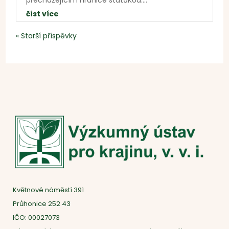
číst více
« Starší příspěvky
Květnové náměstí 391
Průhonice 252 43
IČO: 00027073