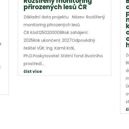
Rozšířený monitoring
přirozených lesů ČR
Základní data projektu Název: Rozšířený
monitoring přirozených lesů
ČR Kód:1250200008Rok zahájení:
2025Rok ukončení: 2027Odpovědný
a
řešitel VÚK: Ing. Kamil Král,
Z
Ph.D.Poskytovatel: Státní fond životního
B
prostředí...
:
d
číst více
m
Ú
o
s
č