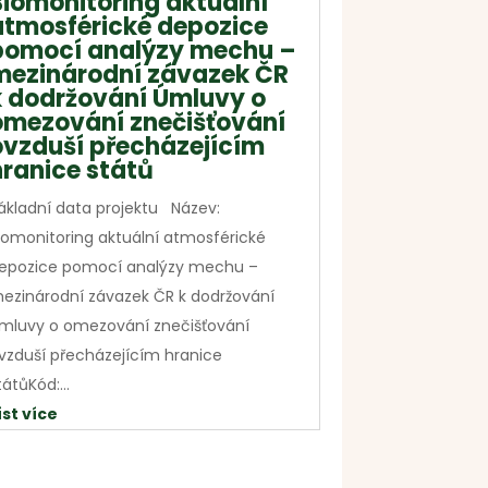
Biomonitoring aktuální
atmosférické depozice
pomocí analýzy mechu –
mezinárodní závazek ČR
k dodržování Úmluvy o
omezování znečišťování
ovzduší přecházejícím
hranice států
ákladní data projektu Název:
iomonitoring aktuální atmosférické
epozice pomocí analýzy mechu –
ezinárodní závazek ČR k dodržování
mluvy o omezování znečišťování
vzduší přecházejícím hranice
tátůKód:...
íst více