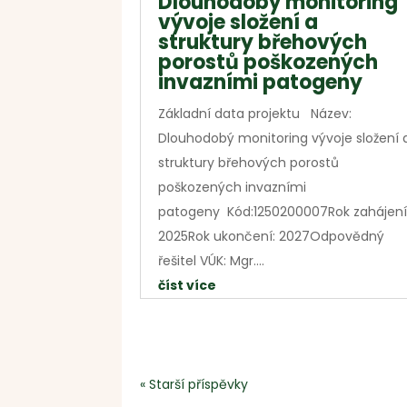
Dlouhodobý monitoring
vývoje složení a
struktury břehových
porostů poškozených
invazními patogeny
Základní data projektu Název:
Dlouhodobý monitoring vývoje složení 
struktury břehových porostů
poškozených invazními
patogeny Kód:1250200007Rok zahájení
2025Rok ukončení: 2027Odpovědný
řešitel VÚK: Mgr....
číst více
« Starší příspěvky