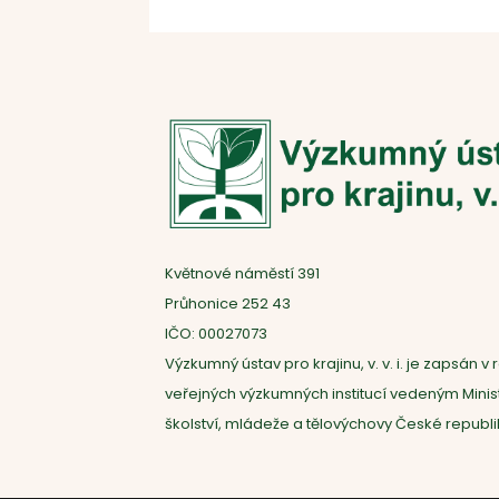
Květnové náměstí 391
Průhonice 252 43
IČO: 00027073
Výzkumný ústav pro krajinu, v. v. i. je zapsán v r
veřejných výzkumných institucí vedeným Mini
školství, mládeže a tělovýchovy České republi