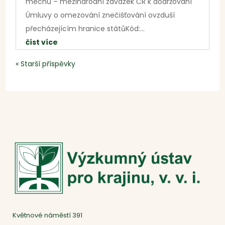
mechu – mezinárodní závazek ČR k dodržování
Úmluvy o omezování znečišťování ovzduší
přecházejícím hranice státůKód:...
číst více
« Starší příspěvky
Květnové náměstí 391