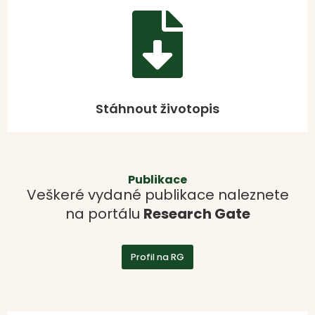

Stáhnout životopis
Publikace
Veškeré vydané publikace naleznete
na portálu
Research Gate
Profil na RG