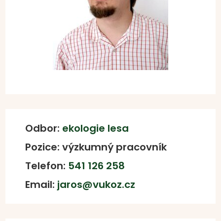
Odbor:
ekologie lesa
Pozice: výzkumný pracovník
Telefon:
541 126 258
Email:
jaros@vukoz.cz