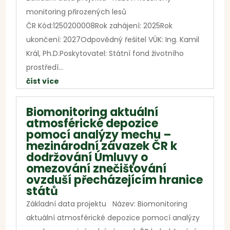
monitoring přirozených lesů
ČR Kód:1250200008Rok zahájení: 2025Rok
ukončení: 2027Odpovědný řešitel VÚK: Ing. Kamil
Král, Ph.D.Poskytovatel: Státní fond životního
prostředí...
číst více
Biomonitoring aktuální
atmosférické depozice
pomocí analýzy mechu –
mezinárodní závazek ČR k
dodržování Úmluvy o
omezování znečišťování
ovzduší přecházejícím hranice
států
Základní data projektu Název: Biomonitoring
aktuální atmosférické depozice pomocí analýzy