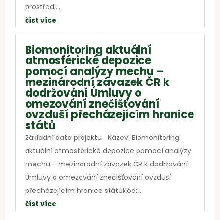
prostředí...
číst více
Biomonitoring aktuální
atmosférické depozice
pomocí analýzy mechu –
mezinárodní závazek ČR k
dodržování Úmluvy o
omezování znečišťování
ovzduší přecházejícím hranice
států
Základní data projektu Název: Biomonitoring
aktuální atmosférické depozice pomocí analýzy
mechu – mezinárodní závazek ČR k dodržování
Úmluvy o omezování znečišťování ovzduší
přecházejícím hranice státůKód:...
číst více