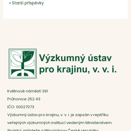
« Starší příspěvky
Květnové náměstí 391
Průhonice 252 43
IČO: 00027073
Výzkumný ústav pro krajinu, v. v. i. je zapsán v rejstříku
veřejných výzkumných institucí vedeným Ministerstvem
školství, mládeže a tělovýchovy České republiky.