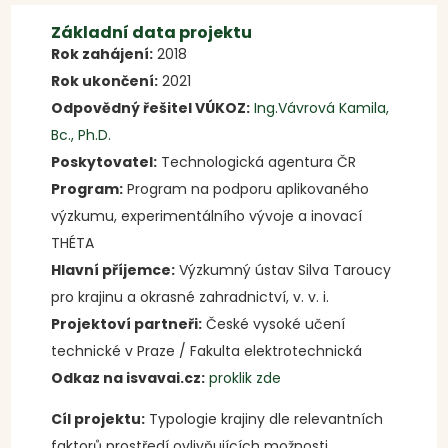
Základní data projektu
Rok zahájení:
2018
Rok ukončení:
2021
Odpovědný řešitel VÚKOZ:
Ing.Vávrová Kamila,
Bc., Ph.D.
Poskytovatel:
Technologická agentura ČR
Program:
Program na podporu aplikovaného
výzkumu, experimentálního vývoje a inovací
THÉTA
Hlavní příjemce:
Výzkumný ústav Silva Taroucy
pro krajinu a okrasné zahradnictví, v. v. i.
Projektoví partneři:
České vysoké učení
technické v Praze / Fakulta elektrotechnická
Odkaz na isvavai.cz:
proklik zde
Cíl projektu:
Typologie krajiny dle relevantních
faktorů prostředí ovlivňujících možnosti