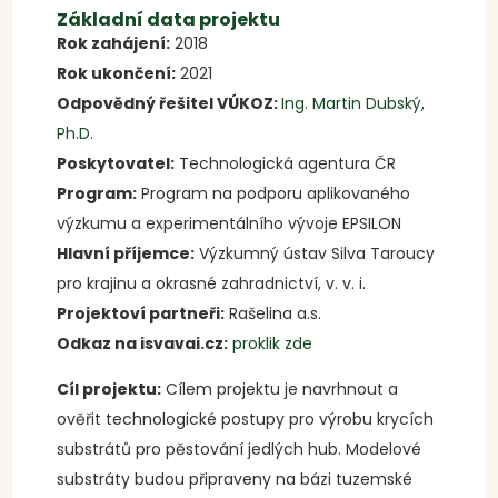
Základní data projektu
Rok zahájení:
2018
Rok ukončení:
2021
Odpovědný řešitel VÚKOZ:
Ing. Martin Dubský,
Ph.D.
Poskytovatel:
Technologická agentura ČR
Program:
Program na podporu aplikovaného
výzkumu a experimentálního vývoje EPSILON
Hlavní příjemce:
Výzkumný ústav Silva Taroucy
pro krajinu a okrasné zahradnictví, v. v. i.
Projektoví partneři:
Rašelina a.s.
Odkaz na isvavai.cz:
proklik zde
Cíl projektu:
Cílem projektu je navrhnout a
ověřit technologické postupy pro výrobu krycích
substrátů pro pěstování jedlých hub. Modelové
substráty budou připraveny na bázi tuzemské