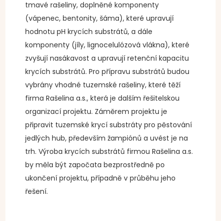
tmavé rašeliny, doplněné komponenty
(vápenec, bentonity, šáma), které upravují
hodnotu pH krycích substrátů, a dále
komponenty (jíly, lignocelulózová vlákna), které
zvyšují nasákavost a upravují retenční kapacitu
krycích substrátů. Pro přípravu substrátů budou
vybrány vhodné tuzemské rašeliny, které těží
firma Rašelina a.s., která je dalším řešitelskou
organizací projektu. Záměrem projektu je
připravit tuzemské krycí substráty pro pěstování
jedlých hub, především žampiónů a uvést je na
trh. Výroba krycích substrátů firmou Rašelina a.s.
by měla být započata bezprostředně po
ukončení projektu, případně v průběhu jeho
řešení.