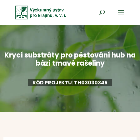
Krycí substráty pro pěstování hub na
bázi tmavé rašeliny
KÓD PROJEKTU: TH03030345