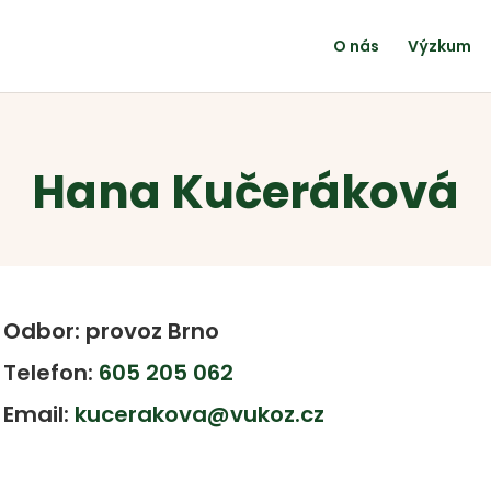
O nás
Výzkum
Hana Kučeráková
Odbor: provoz Brno
Telefon:
605 205 062
Email:
kucerakova@vukoz.cz