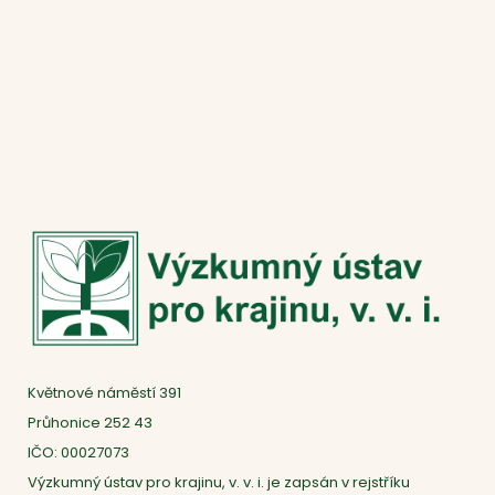
Květnové náměstí 391
Průhonice 252 43
IČO: 00027073
Výzkumný ústav pro krajinu, v. v. i. je zapsán v rejstříku