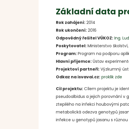
Základní data pr
Rok zahájení:
2014
Rok ukončení:
2016
Odpovědný řešitel VÚKOZ:
Ing. L
Poskytovatel:
Ministerstvo školstv
Program:
Program na podporu apli
Hlavní příjemce:
Ústav experimentál
Projektoví partneři:
Výzkumný ústav
Odkaz na isvavai.cz:
proklik zde
Cíl projektu:
Cílem projektu je id
pseudoalbidus a jejich porovnání v
ztepilého na infekci houbovými patog
metabolická odezva genotypů jasanu 
infekce u genotypů jasanu s různou o