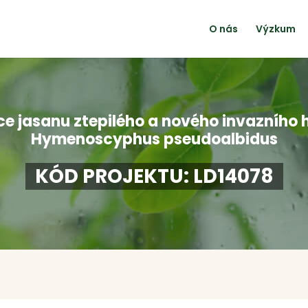
O nás
Výzkum
ce jasanu ztepilého a nového invazníh
Hymenoscyphus pseudoalbidus
KÓD PROJEKTU: LD14078