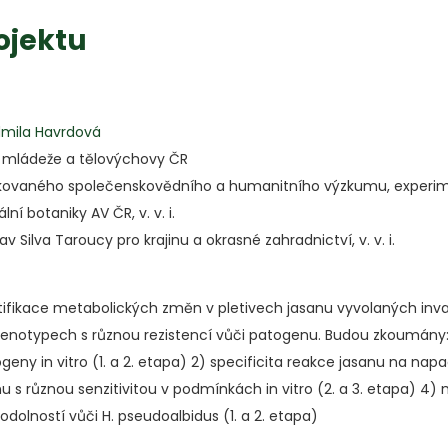
ojektu
udmila Havrdová
í, mládeže a tělovýchovy ČR
kovaného společenskovědního a humanitního výzkumu, experime
ní botaniky AV ČR, v. v. i.
 Silva Taroucy pro krajinu a okrasné zahradnictví, v. v. i.
entifikace metabolických změn v pletivech jasanu vyvolaných
 genotypech s různou rezistencí vůči patogenu. Budou zkoumány
eny in vitro (1. a 2. etapa) 2) specificita reakce jasanu na nap
s různou senzitivitou v podmínkách in vitro (2. a 3. etapa) 4) 
dolností vůči H. pseudoalbidus (1. a 2. etapa)