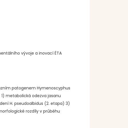
ntálního vývoje a inovací ÉTA
 invazním patogenem Hymenoscyphus
: 1) metabolická odezva jasanu
adení H. pseudoalbidus (2. etapa) 3)
morfologické rozdíly v průběhu