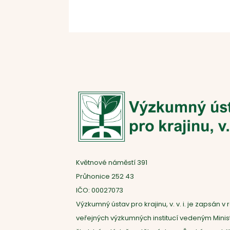
Květnové náměstí 391
Průhonice 252 43
IČO: 00027073
Výzkumný ústav pro krajinu, v. v. i. je zapsán v r
veřejných výzkumných institucí vedeným Mini