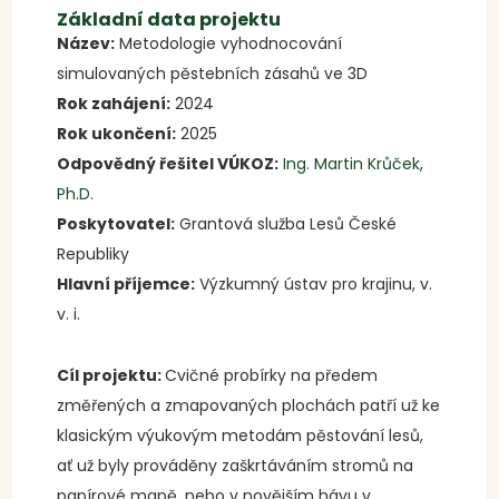
Základní data projektu
Název:
Metodologie vyhodnocování
simulovaných pěstebních zásahů ve 3D
Rok zahájení:
2024
Rok ukončení:
2025
Odpovědný řešitel VÚKOZ:
Ing. Martin Krůček,
Ph.D.
Poskytovatel:
Grantová služba Lesů České
Republiky
Hlavní příjemce:
Výzkumný ústav pro krajinu, v.
v. i.
Cíl projektu:
Cvičné probírky na předem
změřených a zmapovaných plochách patří už ke
klasickým výukovým metodám pěstování lesů,
ať už byly prováděny zaškrtáváním stromů na
papírové mapě, nebo v novějším hávu v