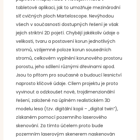
tabletové aplikaci, jak to umožňuje mezinárodní
síť cvičných ploch Marteloscope. Nevýhodou
všech v současnosti dostupných řešení je však
jejich striktní 2D pojetí. Chybějí jakékoliv údaje o
velikosti, tvaru a postavení korun jednotlivých
stromů, vzájemné poloze korun sousedních
stromů, celkovém vyplnění korunového prostoru
porostu, jeho sdílení různými dřevinami apod.
Jsou to přitom pro současné a budoucí lesnictví
naprosto klíčové údaje. Cílem projektu je proto
vyvinout a odzkoušet nové, trojdimenzionální
řešení, založené na úplném realistickém 3D
modelu lesa (tzv. digitální kopii – „digital twin“),
získaném pomocí pozemního laserového
skenování. Za tímto účelem proto bude
pozemním laserovým skenerem naskenován