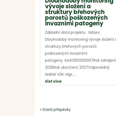
Dlouhodobý monitoring
vývoje složení a
struktury břehových
porostů poškozených
invazními patogeny
Základní data projektu Název:
Dlouhodobý monitoring vývoje složení 
struktury břehových porostů
poškozených invazními
patogeny Kód:1250200007Rok zahájení
2025Rok ukončení: 2027Odpovědný
řešitel VÚK: Mgr....
číst více
« Starší příspěvky