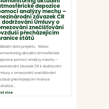
Biomonitoring aktuální
atmosférické depozice
pomocí analýzy mechu –
mezinárodní závazek ČR
k dodržování Úmluvy o
omezování znečišťování
ovzduší přecházejícím
hranice států
ákladní data projektu Název:
iomonitoring aktuální atmosférické
epozice pomocí analýzy mechu –
ezinárodní závazek ČR k dodržování
mluvy o omezování znečišťování
vzduší přecházejícím hranice
tátůKód:...
íst více