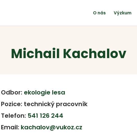
O nás
Výzkum
Michail Kachalov
Odbor:
ekologie lesa
Pozice: technický pracovník
Telefon:
541 126 244
Email:
kachalov@vukoz.cz