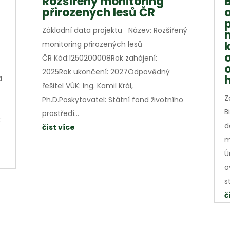
Rozšířený monitoring
přirozených lesů ČR
Základní data projektu Název: Rozšířený
monitoring přirozených lesů
ČR Kód:1250200008Rok zahájení:
2025Rok ukončení: 2027Odpovědný
a
řešitel VÚK: Ing. Kamil Král,
Z
Ph.D.Poskytovatel: Státní fond životního
B
prostředí...
:
d
číst více
m
Ú
o
s
č