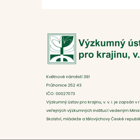
Květnové náměstí 391
Průhonice 252 43
IČO: 00027073
Výzkumný ústav pro krajinu, v. v. i. je zapsán v r
veřejných výzkumných institucí vedeným Mini
školství, mládeže a tělovýchovy České republi