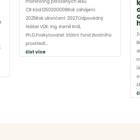
monitoring přirozených lesů
ČR Kód:1250200008Rok zahájení:
2025Rok ukončení: 2027Odpovědný
a
řešitel VÚK: Ing. Kamil Král,
Z
Ph.D.Poskytovatel: Státní fond životního
B
prostředí...
:
d
číst více
m
Ú
o
s
č