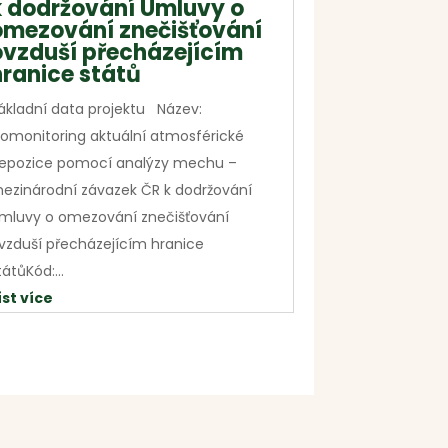
k dodržování Úmluvy o
omezování znečišťování
ovzduší přecházejícím
hranice států
ákladní data projektu Název:
iomonitoring aktuální atmosférické
epozice pomocí analýzy mechu –
ezinárodní závazek ČR k dodržování
mluvy o omezování znečišťování
vzduší přecházejícím hranice
tátůKód:...
íst více