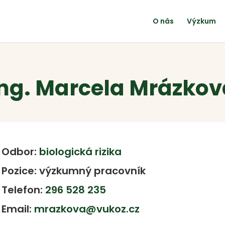
O nás
Výzkum
Ing. Marcela Mrázkov
Odbor:
biologická rizika
Pozice: výzkumný pracovník
Telefon:
296 528 235
Email:
mrazkova@vukoz.cz