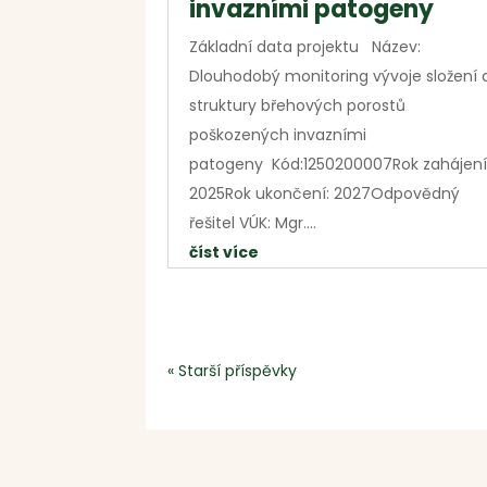
invazními patogeny
Základní data projektu Název:
Dlouhodobý monitoring vývoje složení 
struktury břehových porostů
poškozených invazními
patogeny Kód:1250200007Rok zahájení
2025Rok ukončení: 2027Odpovědný
řešitel VÚK: Mgr....
číst více
« Starší příspěvky