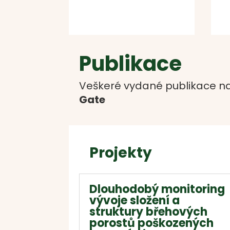
Publikace
Veškeré vydané publikace na
Gate
Projekty
Dlouhodobý monitoring
vývoje složení a
struktury břehových
porostů poškozených