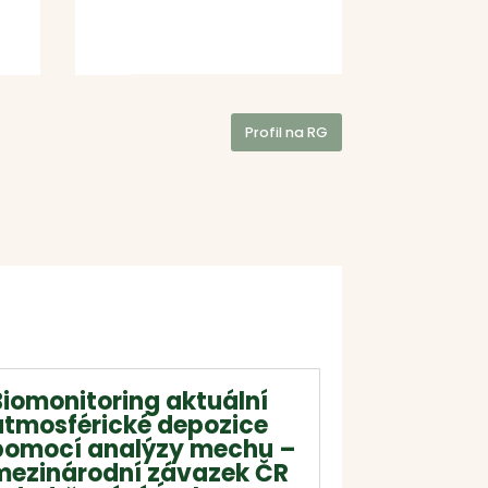
Profil na RG
Biomonitoring aktuální
atmosférické depozice
pomocí analýzy mechu –
mezinárodní závazek ČR