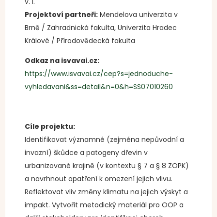
v. i.
Projektoví partneři:
Mendelova univerzita v
Brně / Zahradnická fakulta, Univerzita Hradec
Králové / Přírodovědecká fakulta
Odkaz na isvavai.cz:
https://www.isvavai.cz/cep?s=jednoduche-
vyhledavani&ss=detail&n=0&h=SS07010260
Cíle projektu:
Identifikovat významné (zejména nepůvodní a
invazní) škůdce a patogeny dřevin v
urbanizované krajině (v kontextu § 7 a § 8 ZOPK)
a navrhnout opatření k omezení jejich vlivu.
Reflektovat vliv změny klimatu na jejich výskyt a
impakt. Vytvořit metodický materiál pro OOP a