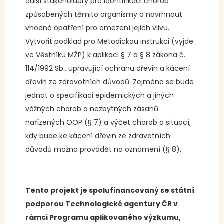
další stakeholdery pro identifikaci chorob
způsobených těmito organismy a navrhnout
vhodná opatření pro omezení jejich vlivu.
Vytvořit podklad pro Metodickou instrukci (vyjde
ve Věstníku MŽP) k aplikaci § 7 a § 8 zákona č.
114/1992 Sb., upravující ochranu dřevin a kácení
dřevin ze zdravotních důvodů. Zejména se bude
jednat o specifikaci epidemických a jiných
vážných chorob a nezbytných zásahů
nařízených OOP (§ 7) a výčet chorob a situací,
kdy bude ke kácení dřevin ze zdravotních
důvodů možno provádět na oznámení (§ 8).
Tento projekt je spolufinancovaný se státní
podporou Technologické agentury ČR v
rámci Programu aplikovaného výzkumu,