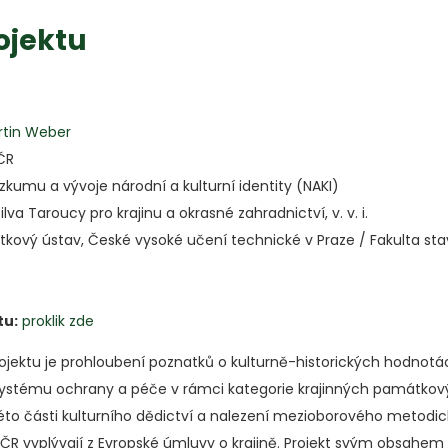
ojektu
rtin Weber
 ČR
umu a vývoje národní a kulturní identity (NAKI)
va Taroucy pro krajinu a okrasné zahradnictví, v. v. i.
kový ústav, České vysoké učení technické v Praze / Fakulta stav
tu:
proklik zde
ektu je prohloubení poznatků o kulturně-historických hodnotách
systému ochrany a péče v rámci kategorie krajinných památkových
o části kulturního dědictví a nalezení mezioborového metodick
o ČR vyplývají z Evropské úmluvy o krajině. Projekt svým obsahe