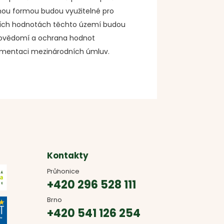
lnou formou budou využitelné pro
dalších hodnotách těchto území budou
ní povědomí a ochrana hodnot
mplementaci mezinárodních úmluv.
Kontakty
Průhonice
+420 296 528 111
Brno
+420 541 126 254