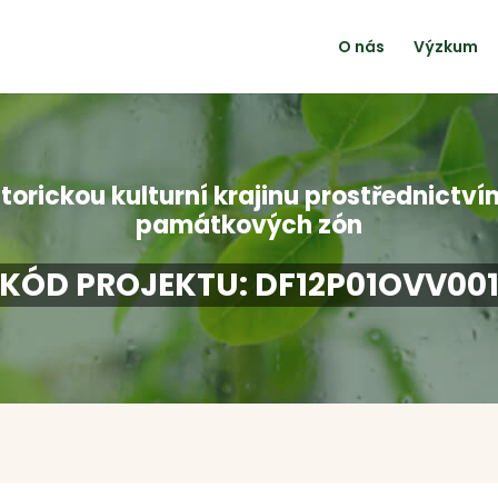
O nás
Výzkum
torickou kulturní krajinu prostřednictvím
památkových zón
KÓD PROJEKTU: DF12P01OVV00