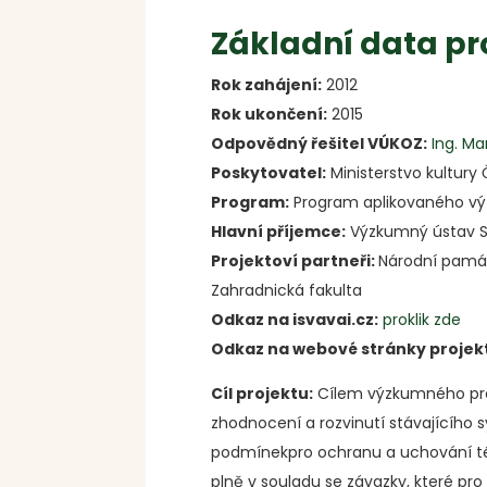
Základní data pr
Rok zahájení:
2012
Rok ukončení:
2015
Odpovědný řešitel VÚKOZ:
Ing. Ma
Poskytovatel:
Ministerstvo kultury
Program:
Program aplikovaného výzk
Hlavní příjemce:
Výzkumný ústav Sil
Projektoví partneři:
Národní památ
Zahradnická fakulta
Odkaz na isvavai.cz:
proklik zde
Odkaz na webové stránky projek
Cíl projektu:
Cílem výzkumného proj
zhodnocení a rozvinutí stávajícího 
podmínekpro ochranu a uchování tét
plně v souladu se závazky, které pr