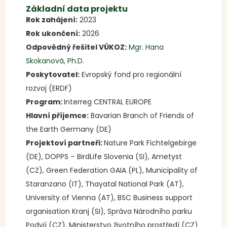
Základní data projektu
Rok zahájení:
2023
Rok ukončení:
2026
Odpovědný řešitel VÚKOZ:
Mgr. Hana
Skokanová, Ph.D.
Poskytovatel:
Evropský fond pro regionální
rozvoj (ERDF)
Program:
Interreg CENTRAL EUROPE
Hlavní příjemce:
Bavarian Branch of Friends of
the Earth Germany (DE)
Projektoví partneři:
Nature Park Fichtelgebirge
(DE), DOPPS – BirdLife Slovenia (SI), Ametyst
(CZ), Green Federation GAIA (PL), Municipality of
Staranzano (IT), Thayatal National Park (AT),
University of Vienna (AT), BSC Business support
organisation Kranj (SI), Správa Národního parku
Podyjí (CZ), Ministerstvo životního prostředí (CZ)