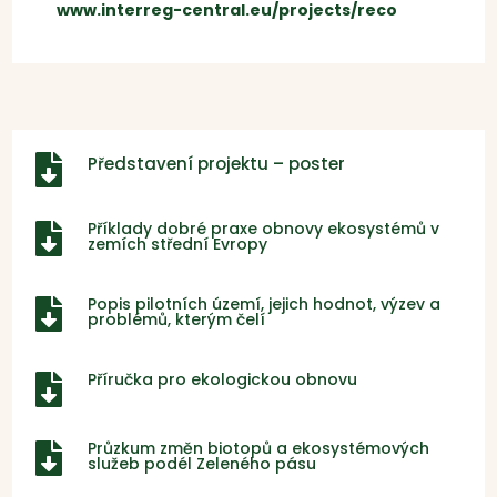
www.interreg-central.eu/projects/reco

Představení projektu – poster
Příklady dobré praxe obnovy ekosystémů v

zemích střední Evropy
Popis pilotních území, jejich hodnot, výzev a

problémů, kterým čelí
Příručka pro ekologickou obnovu

Průzkum změn biotopů a ekosystémových

služeb podél Zeleného pásu