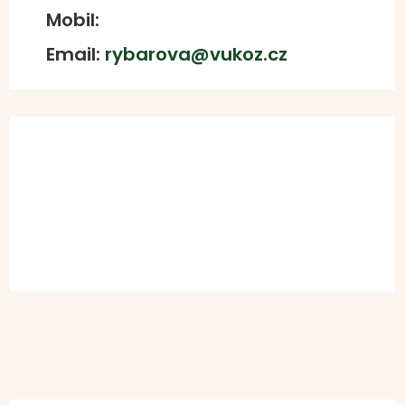
Mobil:
Email:
rybarova@vukoz.cz

Stáhnout životopis