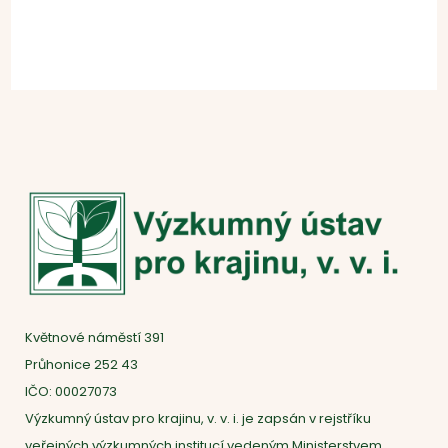
Projekty
Květnové náměstí 391
Průhonice 252 43
IČO: 00027073
Výzkumný ústav pro krajinu, v. v. i. je zapsán v rejstříku
veřejných výzkumných institucí vedeným Ministerstvem